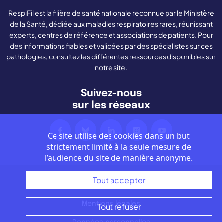
RespiFil est la filière de santé nationale reconnue par le Ministère
de la Santé, dédiée aux maladies respiratoires rares, réunissant
experts, centres de référence et associations de patients. Pour
des informations fiables et validées par des spécialistes sur ces
pathologies, consultez les différentes ressources disponibles sur
notre site.
Suivez-nous
sur les réseaux
Ce site utilise des cookies dans un but
strictement limité à la seule mesure de
l’audience du site de manière anonyme.
Tout accepter
Nous contacter
Mentions légales
Tout refuser