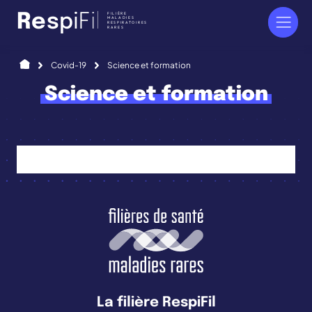
Panneau de gestion des cookies
FILIÈRE
R
e
s
p
i
F
i
l
MALADIES
RESPIRATOIRES
RARES
Accueil
Covid-19
Science et formation
Science et formation
La filière RespiFil