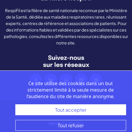
RespiFil est la filière de santé nationale reconnue par le Ministère
de la Santé, dédiée aux maladies respiratoires rares, réunissant
experts, centres de référence et associations de patients. Pour
des informations fiables et validées par des spécialistes sur ces
pathologies, consultez les différentes ressources disponibles sur
notre site.
Suivez-nous
sur les réseaux
Ce site utilise des cookies dans un but
strictement limité à la seule mesure de
l’audience du site de manière anonyme.
Tout accepter
Nous contacter
Mentions légales
Tout refuser