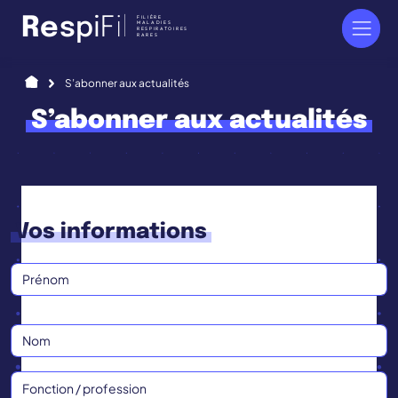
Panneau de gestion des cookies
FILIÈRE
R
e
s
p
i
F
i
l
MALADIES
RESPIRATOIRES
RARES
Accueil
S’abonner aux actualités
S’abonner aux actualités
Vos informations