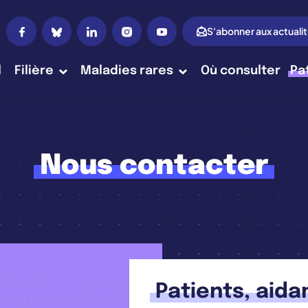
S'abonner aux actuali
l
Filière
Maladies rares
Où consulter
Pa
Nous contacter
Patients, aida