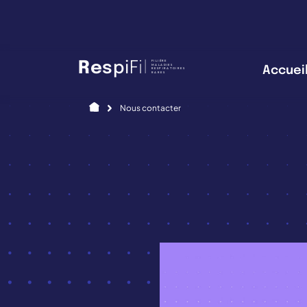
Panneau de gestion des cookies
FILIÈRE
R
e
s
p
i
F
i
l
MALADIES
Accuei
RESPIRATOIRES
RARES
Accueil
Nous contacter