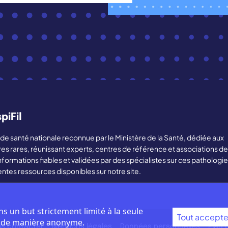
piFil
ère de santé nationale reconnue par le Ministère de la Santé, dédiée aux
res rares, réunissant experts, centres de référence et associations de
nformations fiables et validées par des spécialistes sur ces pathologie
entes ressources disponibles sur notre site.
ns un but strictement limité à la seule
Tout accepte
e de manière anonyme.
s contacter
Mentions légales
Données personnelles
Plan 