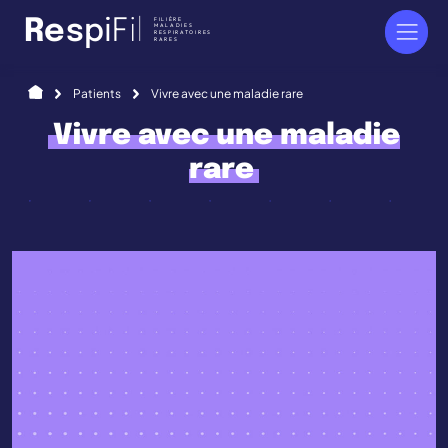
Panneau de gestion des cookies
FILIÈRE
R
e
s
p
i
F
i
l
MALADIES
RESPIRATOIRES
RARES
Accueil
Patients
Vivre avec une maladie rare
Vivre avec une maladie
rare