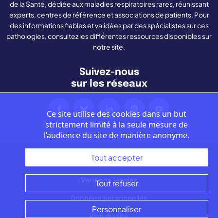
de la Santé, dédiée aux maladies respiratoires rares, réunissant
experts, centres de référence et associations de patients. Pour
des informations fiables et validées par des spécialistes sur ces
pathologies, consultez les différentes ressources disponibles sur
notre site.
Suivez-nous
sur les réseaux
Ce site utilise des cookies dans un but
strictement limité à la seule mesure de
l’audience du site de manière anonyme.
Tout accepter
Nous contacter
Mentions légales
Tout refuser
Données personnelles
Personnaliser
Plan du site