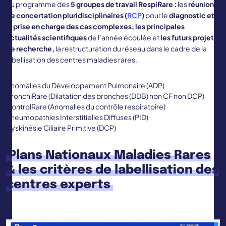
Au programme des
5 groupes de travail RespiRare :
les
réunions
de concertation pluridisciplinaires (
RCP
)
pour le
diagnostic et
la prise en charge des cas complexes, les principales
actualités scientifiques
de l’année écoulée et
les futurs projets
de recherche,
la restructuration du réseau dans le cadre de la
labellisation des centres maladies rares.
Anomalies du Développement Pulmonaire (ADP)
BronchiRare (Dilatation des bronches (DDB) non CF non DCP)
ControlRare (Anomalies du contrôle respiratoire)
Pneumopathies Interstitielles Diffuses (PID)
Dyskinésie Ciliaire Primitive (DCP)
Plans Nationaux Maladies Rares
& les critères de labellisation des
centres experts