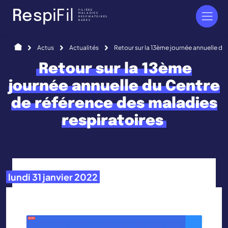
Panneau de gestion des cookies
FILIÈRE
R
e
s
p
i
F
i
l
MALADIES
RESPIRATOIRES
RARES
Accueil
Actus
Actualités
Retour sur la 13ème journée annuelle du
Retour sur la 13ème
journée annuelle du Centre
de référence des maladies
respiratoires
lundi 31 janvier 2022