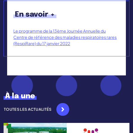
En savoir +
Le programme de la 13ème Journée Annuelle du
Centre de référence des maladies respiratoires rares
(RespiRare) du 17 janvier 2022
À la une
TOUTES LES ACTUALITÉS