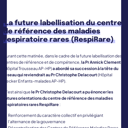
La future labellisation du centre
de référence des maladies
respiratoire rares (RespiRare)
Durant cette matinée, dans le cadre de la future labellisation des
centres de référence et de compétence,
la Pr Annick Clement
(Hôpital Trousseau AP-HP)
a abordé sa succession à la tête du
réseau qui reviendrait au Pr Christophe Delacourt
(Hôpital
Necker Enfants-malades AP-HP).
C’est ainsi que
le Pr Christophe Delacourt a pu énoncer les
futures orientations du centre de référence des maladies
respiratoires rares RespiRare
:
Renforcement du caractère collectif en privilégiant
l’alternance de la gouvernance
Décentralisation des Centres de Référence Maladies Rares