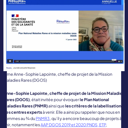
Mme Anne-Sophie Lapointe, cheffe de projet de la Mission
Maladies Rares (DGOS)
Anne-Sophie Lapointe, cheffe de projet de la Mission Maladies
Rares (DGOS)
, était invitée pour évoquer
le Plan National
Maladies Rares (PNMR)
ainsi que
les critères de la labellisation
des centres experts
à venir. Elle a ainsi pu rappeler que nous en
sommes au ¾ du
PNMR3
, qu’il y a encore beaucoup de projets à
finir, notamment les
AAP DGOS 2019 et 2020 PNDS, ETP
,