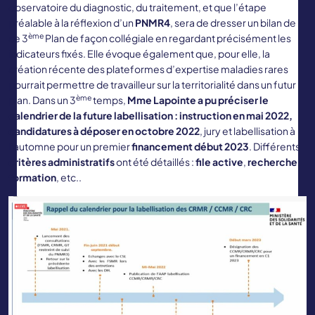
observatoire du diagnostic, du traitement, et que l’étape
préalable à la réflexion d’un
PNMR4
, sera de dresser un bilan de
ème
ce 3
Plan de façon collégiale en regardant précisément les
indicateurs fixés. Elle évoque également que, pour elle, la
création récente des plateformes d’expertise maladies rares
pourrait permettre de travailleur sur la territorialité dans un futur
ème
plan. Dans un 3
temps,
Mme Lapointe a pu préciser le
calendrier de la future labellisation : instruction en mai 2022,
candidatures à déposer en octobre 2022
, jury et labellisation à
l’automne pour un premier
financement début 2023
. Différents
critères administratifs
ont été détaillés :
file active
,
recherche
,
formation
, etc..