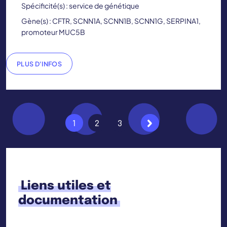
Spécificité(s) : service de génétique
Gène(s) : CFTR, SCNN1A, SCNN1B, SCNN1G, SERPINA1,
promoteur MUC5B
PLUS D'INFOS
Suivant
1
2
3
Liens utiles et
documentation