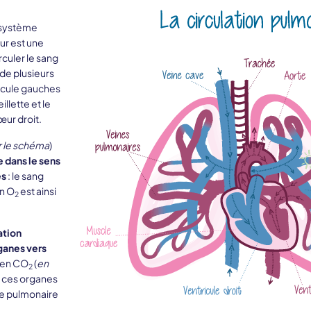
e système
ur est une
culer le sang
 de plusieurs
tricule gauches
llette et le
œur droit.
r le schéma
)
e dans le sens
es
: le sang
en O
est ainsi
2
ation
ganes vers
é en CO
(
en
2
e ces organes
ère pulmonaire