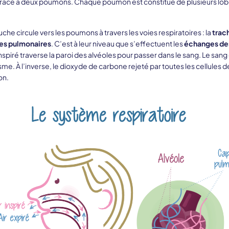
grâce à deux poumons. Chaque poumon est constitué de plusieurs lobes
bouche circule vers les poumons à travers les voies respiratoires : la
trac
es pulmonaires
. C’est à leur niveau que s’effectuent les
échanges de
nspiré traverse la paroi des alvéoles pour passer dans le sang. Le sang
sme. À l’inverse, le dioxyde de carbone rejeté par toutes les cellules d
on.