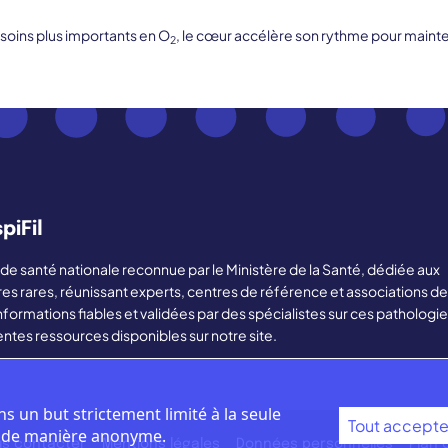
soins plus importants en O
, le cœur accélère son rythme pour mainten
2
piFil
ère de santé nationale reconnue par le Ministère de la Santé, dédiée aux
res rares, réunissant experts, centres de référence et associations de
nformations fiables et validées par des spécialistes sur ces pathologie
entes ressources disponibles sur notre site.
ns un but strictement limité à la seule
Tout accepte
e de manière anonyme.
s contacter
Mentions légales
Données personnelles
Plan 