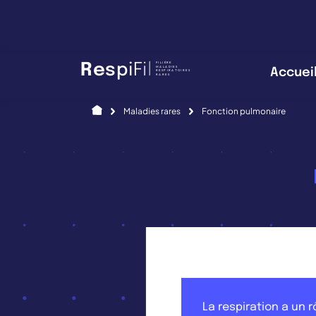
Panneau de gestion des cookies
FILIÈRE
R
e
s
p
i
F
i
l
MALADIES
Accuei
RESPIRATOIRES
RARES
Accueil
Maladies rares
Fonction pulmonaire
La respiration a un 