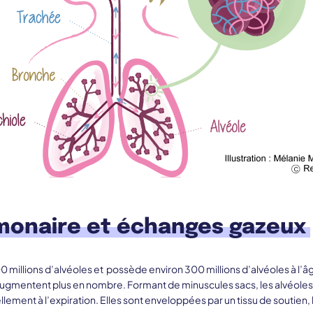
monaire et échanges gazeux
0 millions d’alvéoles et possède environ 300 millions d’alvéoles à l’âg
ugmentent plus en nombre. Formant de minuscules sacs, les alvéoles s
iellement à l’expiration. Elles sont enveloppées par un tissu de soutien, l