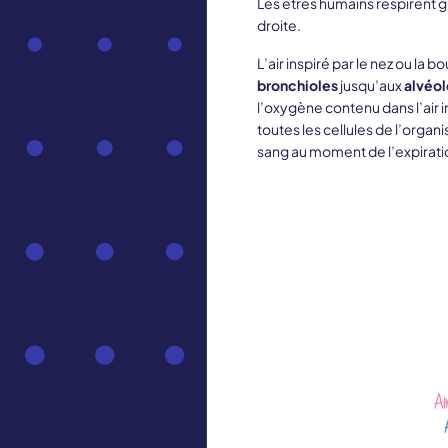
Les êtres humains respirent 
droite.
L’air inspiré par le nez ou la 
bronchioles
jusqu’aux
alvéol
l’oxygène contenu dans l’air i
toutes les cellules de l’organi
sang au moment de l’expirati