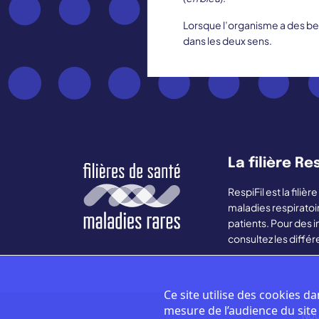
Lorsque l’organisme a des be
dans les deux sens.
La filière Res
RespiFil est la fili
maladies respiratoi
patients. Pour des i
consultez les différ
Ce site utilise des cookies da
mesure de l’audience du sit
Nou