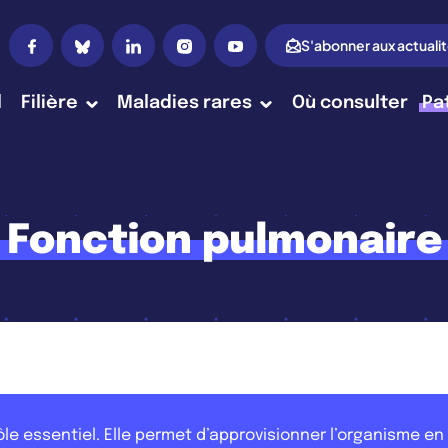
S'abonner aux actuali
l
Filière
Maladies rares
Où consulter
Pa
Fonction pulmonaire
rôle essentiel. Elle permet d’approvisionner l’organisme e