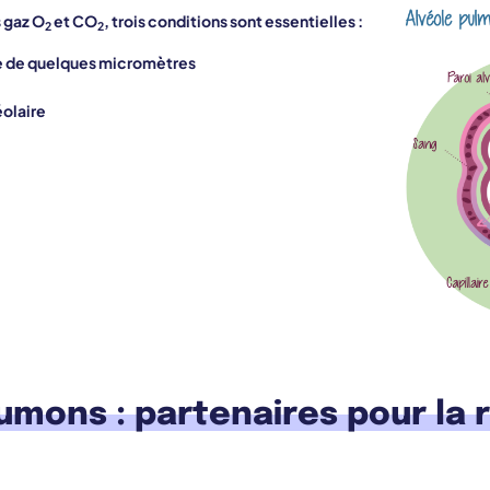
s gaz O
et CO
, trois conditions sont essentielles :
2
2
ne de quelques micromètres
olaire
mons : partenaires pour la r