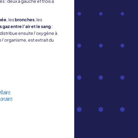
 : deux à gauche et trois à
hée
, les
bronches
, les
s gaz
entre l’air et le sang
:
 distribue ensuite l’oxygène à
e l’organisme, est extrait du