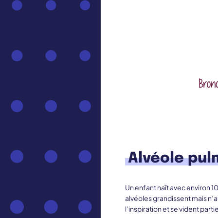
Alvéole pul
Un enfant naît avec environ 10
alvéoles grandissent mais n’a
l’inspiration et se vident part