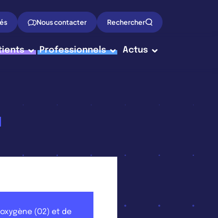
tés
Nous contacter
Rechercher
tients
Professionnels
Actus
n oxygène (O2) et de