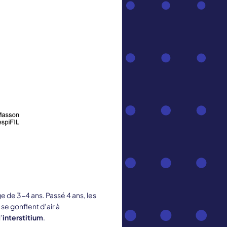
e de 3-4 ans. Passé 4 ans, les
e gonflent d’air à
’
interstitium
.