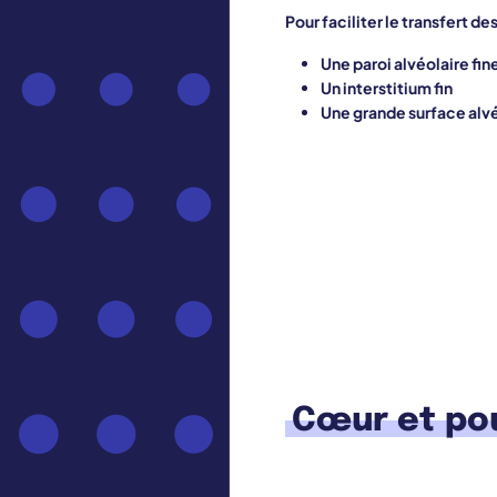
Pour faciliter le transfert de
Une paroi alvéolaire fi
Un interstitium fin
Une grande surface alvé
Cœur
et pou