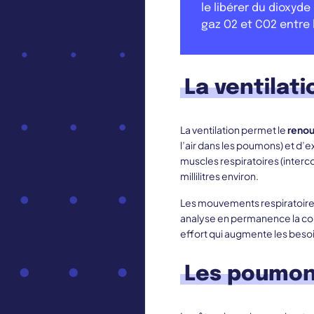
le libérer du dioxyde
gaz O2 et CO2 entre l
La ventilati
La ventilation permet le
renou
l’air dans les poumons) et d’
muscles respiratoires (interco
millilitres environ.
Les mouvements respiratoire
analyse en permanence la co
effort qui augmente les beso
Les poumons