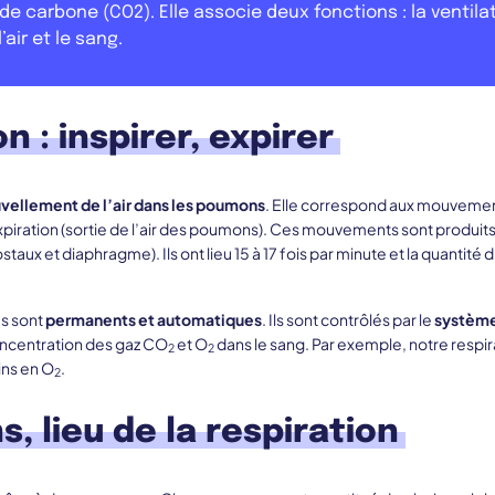
 de carbone (CO2). Elle associe deux fonctions : la ventil
’air et le sang.
on : inspirer, expirer
vellement de l’air dans les poumons
. Elle correspond aux mouvement
expiration (sortie de l’air des poumons). Ces mouvements sont produits
staux et diaphragme). Ils ont lieu 15 à 17 fois par minute et la quantit
s sont
permanents et automatiques
. Ils sont contrôlés par le
système
ncentration des gaz CO
et O
dans le sang. Par exemple, notre respir
2
2
ins en O
.
2
, lieu de la respiration