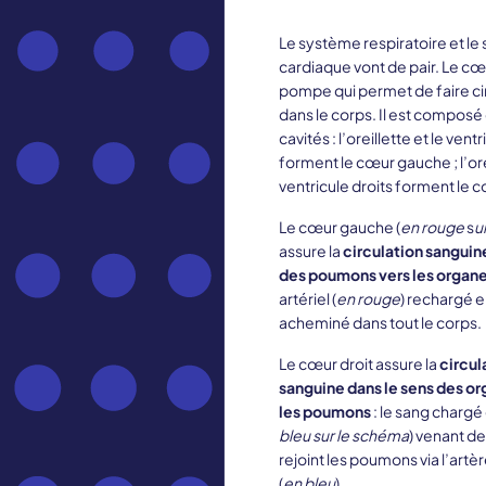
Le système respiratoire et l
cardiaque vont de pair. Le cœ
pompe qui permet de faire cir
dans le corps. Il est composé
cavités : l’oreillette et le ven
forment le cœur gauche ; l’orei
ventricule droits forment le c
Le cœur gauche (
en rouge
s
u
assure la
circulation sanguin
des poumons vers les organ
artériel (
en rouge
) rechargé 
acheminé dans tout le corps.
Le cœur droit assure la
circul
sanguine dans le sens des or
les poumons
: le sang charg
bleu sur le schéma
) venant d
rejoint les poumons via l’art
(
en bleu
).