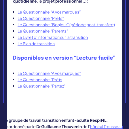
quotidienne
, le
projet professionnel
…) :
Le Questionnaire “A vos marques”
Le Questionnaire “Prêts”
Le Questionnaire “Bonjour” (période post-transfert)
Le Questionnaire “Parents”
Le Livret d’information sur la transition
Le Plan de transition
Disponibles en version “Lecture facile”
Le Questionnaire “A vos marques”
Le Questionnaire “Prêts
Le Questionnaire “Partez”
Le
groupe de travail transition enfant-adulte RespiFIL
,
coordonné par le
Dr Guillaume Thouvenin
de l’
hôpital Trousseau