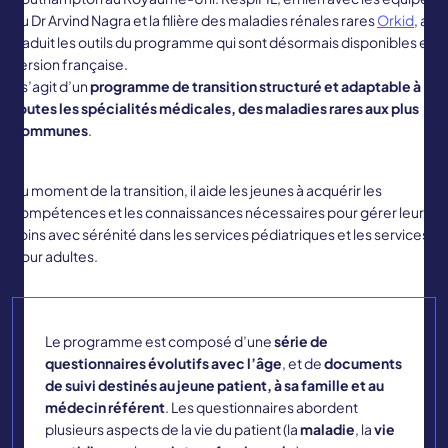
du Dr Arvind Nagra et la filière des maladies rénales rares
Orkid
, a
traduit les outils du programme qui sont désormais disponibles en
version française.
Il s’agit d’un
programme de transition structuré et adaptable à
toutes les spécialités médicales, des maladies rares aux plus
communes
.
Au moment de la transition, il aide les jeunes à acquérir les
compétences et les connaissances nécessaires pour gérer leurs
soins avec sérénité dans les services pédiatriques et les services
pour adultes.
Le programme est composé d’une
série de
questionnaires évolutifs avec l’âge
, et de
documents
de suivi destinés au jeune patient, à sa famille et au
médecin référent
. Les questionnaires abordent
plusieurs aspects de la vie du patient (la
maladie
, la
vie