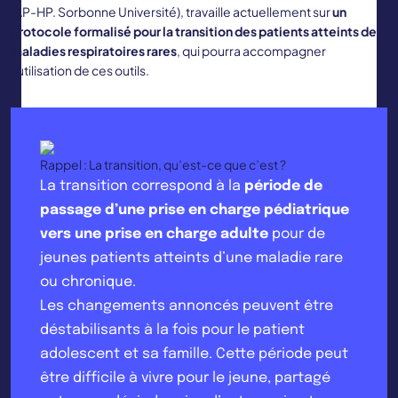
(AP-HP. Sorbonne Université), travaille actuellement sur
un
protocole formalisé pour la transition des patients atteints de
maladies respiratoires rares
, qui pourra accompagner
l’utilisation de ces outils.
Rappel : La transition, qu’est-ce que c’est ?
La transition correspond à la
période de
passage d’une prise en charge pédiatrique
vers une prise en charge adulte
pour de
jeunes patients atteints d’une maladie rare
ou chronique.
Les changements annoncés peuvent être
déstabilisants à la fois pour le patient
adolescent et sa famille. Cette période peut
être difficile à vivre pour le jeune, partagé