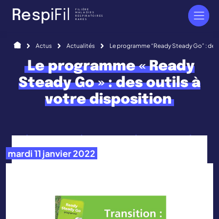
Panneau de gestion des cookies
FILIÈRE
R
e
s
p
i
F
i
l
MALADIES
RESPIRATOIRES
RARES
Accueil
Actus
Actualités
Le programme “Ready Steady Go” : des o
Le programme « Ready
Steady Go » : des outils à
votre disposition
mardi 11 janvier 2022