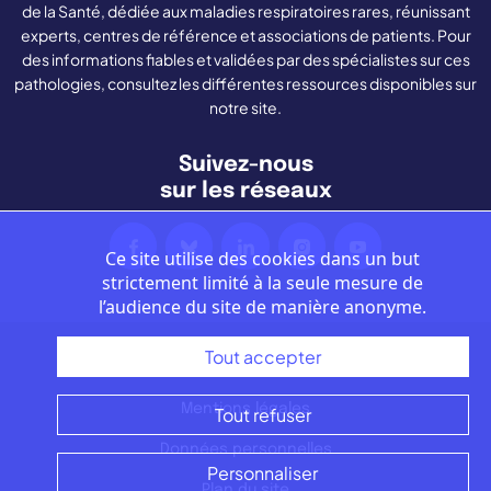
de la Santé, dédiée aux maladies respiratoires rares, réunissant
experts, centres de référence et associations de patients. Pour
des informations fiables et validées par des spécialistes sur ces
pathologies, consultez les différentes ressources disponibles sur
notre site.
Suivez-nous
sur les réseaux
Ce site utilise des cookies dans un but
strictement limité à la seule mesure de
l’audience du site de manière anonyme.
Tout accepter
Nous contacter
Mentions légales
Tout refuser
Données personnelles
Personnaliser
Plan du site