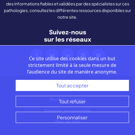
des informations fiables et validées par des spécialistes sur ces
pathologies, consultez les différentes ressources disponibles sur
notre site.
Suivez-nous
sur les réseaux
Ce site utilise des cookies dans un but
strictement limité à la seule mesure de
l’audience du site de manière anonyme.
Tout accepter
Nous contacter
Mentions légales
Tout refuser
Données personnelles
Personnaliser
Plan du site