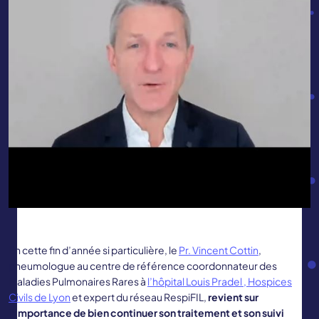
En cette fin d’année si particulière, le
Pr. Vincent Cottin
,
pneumologue au centre de référence coordonnateur des
Maladies Pulmonaires Rares à
l’hôpital Louis Pradel , Hospices
Civils de Lyon
et expert du réseau RespiFIL,
revient sur
l’importance de bien continuer son traitement
et son suivi