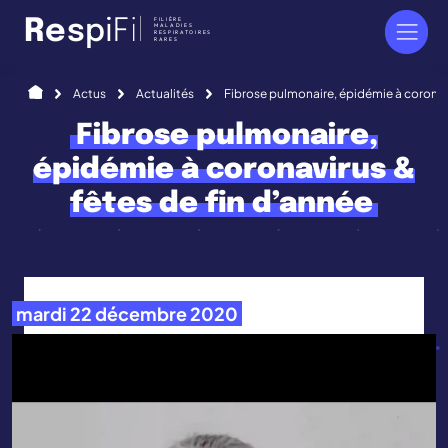
Panneau de gestion des cookies
FILIÈRE
R
e
s
p
i
F
i
l
MALADIES
RESPIRATOIRES
RARES
Accueil
Actus
Actualités
Fibrose pulmonaire, épidémie à coronavi
Fibrose pulmonaire,
épidémie à coronavirus &
fêtes de fin d’année
mardi 22 décembre 2020