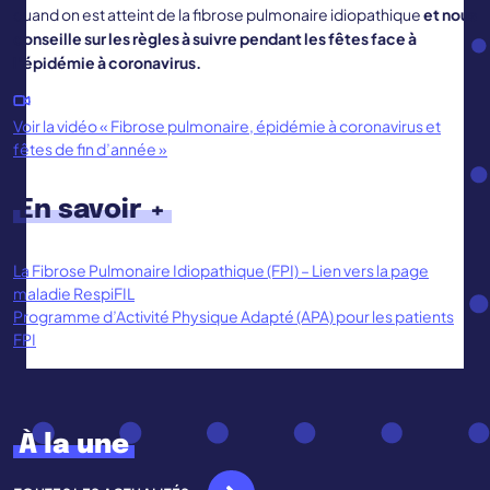
quand on est atteint de la fibrose pulmonaire idiopathique
et nous
conseille sur
les règles à suivre pendant les fêtes face à
l’épidémie à coronavirus.
Voir la vidéo « Fibrose pulmonaire, épidémie à coronavirus et
fêtes de fin d’année »
En savoir +
La Fibrose Pulmonaire Idiopathique (FPI) – Lien vers la page
maladie RespiFIL
Programme d’Activité Physique Adapté (APA) pour les patients
FPI
À la une