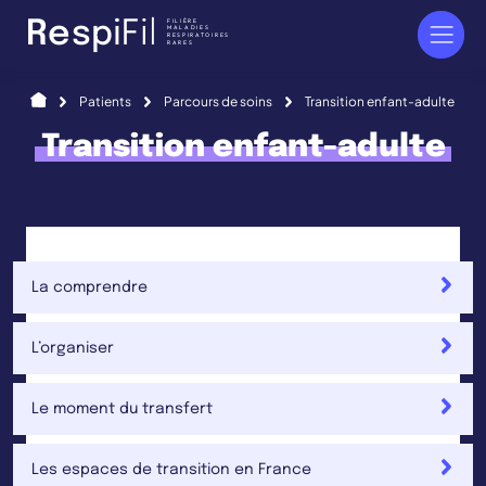
Panneau de gestion des cookies
FILIÈRE
R
e
s
p
i
F
i
l
MALADIES
RESPIRATOIRES
RARES
Accueil
Patients
Parcours de soins
Transition enfant-adulte
Transition enfant-adulte
La comprendre
L’organiser
Le moment du transfert
Les espaces de transition en France