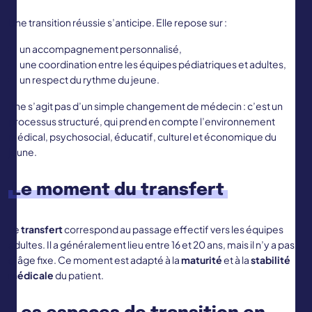
Une transition réussie s’anticipe. Elle repose sur :
un accompagnement personnalisé,
une coordination entre les équipes pédiatriques et adultes,
un respect du rythme du jeune.
Il ne s’agit pas d’un simple changement de médecin : c’est un
processus structuré, qui prend en compte l’environnement
médical, psychosocial, éducatif, culturel et économique du
jeune.
Le moment du transfert
Le
transfert
correspond au passage effectif vers les équipes
adultes. Il a généralement lieu entre 16 et 20 ans, mais il n’y a pas
d’âge fixe. Ce moment est adapté à la
maturité
et à la
stabilité
médicale
du patient.