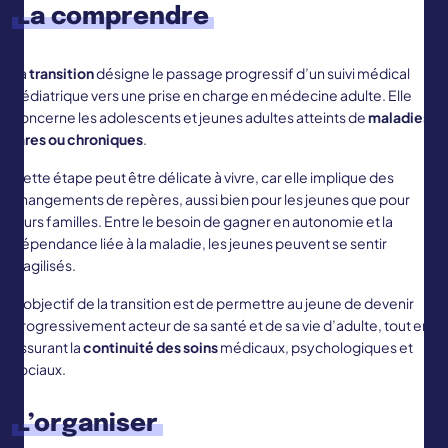
La comprendre
La
transition
désigne le passage progressif d’un suivi médical
pédiatrique vers une prise en charge en médecine adulte. Elle
concerne les adolescents et jeunes adultes atteints de
maladies
rares ou chroniques
.
Cette étape peut être délicate à vivre, car elle implique des
changements de repères, aussi bien pour les jeunes que pour
leurs familles. Entre le besoin de gagner en autonomie et la
dépendance liée à la maladie, les jeunes peuvent se sentir
fragilisés.
L’objectif de la transition est de permettre au jeune de devenir
progressivement acteur de sa santé et de sa vie d’adulte, tout en
assurant la
continuité des soins
médicaux, psychologiques et
sociaux.
L’organiser