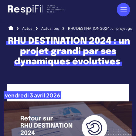
Panneau de gestion des cookies
FILIÈRE
R
e
s
p
i
F
i
l
MALADIES
RESPIRATOIRES
RARES
Accueil
Actus
Actualités
RHU DESTINATION 2024 : un projet gran
RHU DESTINATION 2024 : un
projet grandi par ses
dynamiques évolutives
vendredi 3 avril 2026