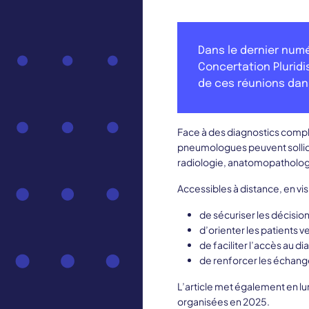
Dans le dernier numé
Concertation Pluridis
de ces réunions dans
Face à des diagnostics comple
pneumologues peuvent sollic
radiologie, anatomopatholog
Accessibles à distance, en vi
de sécuriser les décisio
d’orienter les patients v
de faciliter l’accès au d
de renforcer les échang
L’article met également en lu
organisées en 2025.