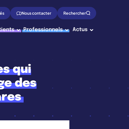
tés
Nous contacter
Rechercher
tients
Professionnels
Actus
es qui
ge des
ares