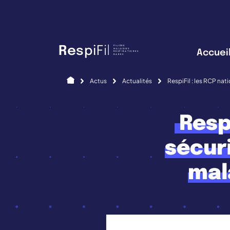
Panneau de gestion des cookies
FILIÈRE
R
e
s
p
i
F
i
l
MALADIES
Accuei
RESPIRATOIRES
RARES
Accueil
Actus
Actualités
RespiFil : les RCP nat
Respi
sécur
mal