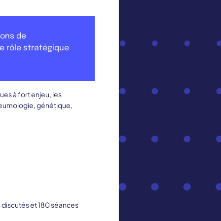
ions de
le rôle stratégique
es à fort enjeu, les
neumologie, génétique,
 discutés et 180 séances