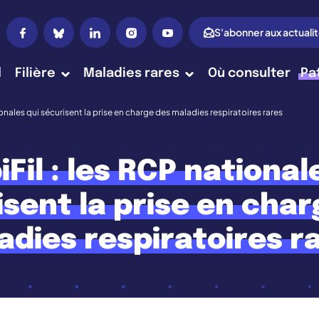
S'abonner aux actuali
l
Filière
Maladies rares
Où consulter
Pa
ionales qui sécurisent la prise en charge des maladies respiratoires rares
Fil : les RCP national
isent la prise en char
adies respiratoires r