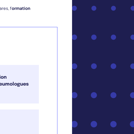
res, f
ormation
ion
 pneumologues