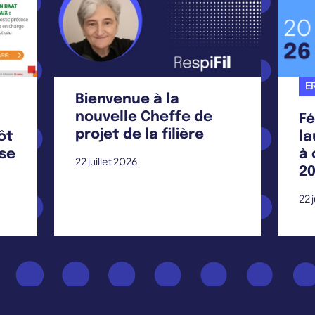
ER
Bienvenue à la
nouvelle Cheffe de
Fé
projet de la filière
ôt
la
ise
à 
22 juillet 2026
20
22 