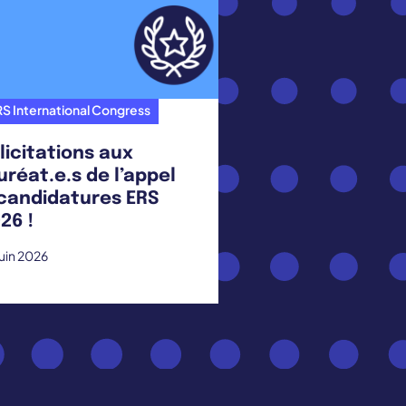
S International Congress
licitations aux
uréat.e.s de l’appel
candidatures ERS
26 !
juin 2026