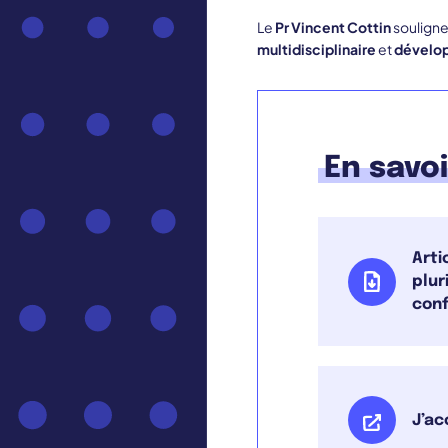
Le
Pr Vincent Cottin
souligne
multidisciplinaire
et
dévelop
En savoi
Arti
plur
conf
J’ac