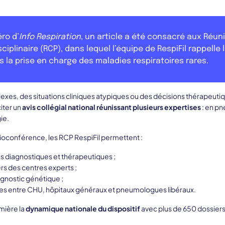
ro d’
Info Respiration
, un article a été consacré aux Réun
ciplinaire (RCP), dans lequel l’équipe de RespiFil rappelle 
 la prise en charge des maladies respiratoires rares.
xes, des situations cliniques atypiques ou des décisions thérapeutiqu
iter un
avis collégial national réunissant plusieurs expertises
: en p
ie.
sioconférence, les RCP RespiFil permettent :
ns diagnostiques et thérapeutiques ;
ers des centres experts ;
iagnostic génétique ;
es entre CHU, hôpitaux généraux et pneumologues libéraux.
mière la
dynamique nationale du dispositif
avec plus de 650 dossiers