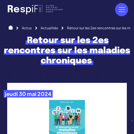
Panneau de gestion des cookies
FILIÈRE
R
e
s
p
i
F
i
l
MALADIES
RESPIRATOIRES
RARES
Accueil
Actus
Actualités
Retour sur les 2es rencontres sur les ma
Retour sur les 2es
rencontres sur les maladies
chroniques
jeudi 30 mai 2024