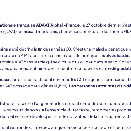
nationale française ADAAT Alpha1-France
, le 27 octobre dernier s’est
sine (DAAT) réunissant médecins, chercheurs, membres des filières
FIL
psine
a été décrit à la fin des années 60. C’est une maladie génétique r
la protéine A1AT dont le rôle principal est de protéger les
alvéoles de
rotéine A1AT dans le foie qui ne circule plus ou peu dans le sang. Son 
es poumons, entraine, petit à petit au cours de la vie, une
dégradati
rmaux
: les plus courants sont nommés
S et Z
. Les gènes normaux sont
it en AAT possède deux gènes M (MM).
Les personnes atteintes d’un déf
ollaboratif étaient d’augmenter les interactions entre les experts des 
e, le parcours de soin sur l’ensemble du territoire, renforcer les prog
es patients, et développer la réflexion autour de la transition enfant
x tables rondes, l’une pédiatrique, la seconde « adulte », ont permis 