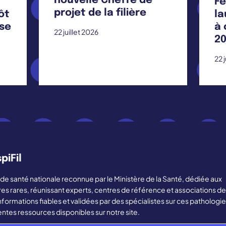
nouvelle Cheffe de
Fé
projet de la filière
ôt
la
ise
à 
22 juillet 2026
20
22 
piFil
ère de santé nationale reconnue par le Ministère de la Santé, dédiée aux
res rares, réunissant experts, centres de référence et associations de
nformations fiables et validées par des spécialistes sur ces pathologie
entes ressources disponibles sur notre site.