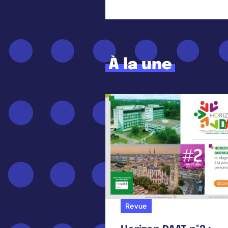
À la une
Revue