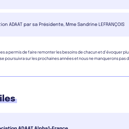
ation ADAAT par sa Présidente, Mme Sandrine LEFRANÇOIS
s a permis de faire remonter les besoins de chacun et d’évoquer plusi
f se poursuivra sur les prochaines années et nous ne manquerons pas d
iles
ciation ADAAT Alpha1-France