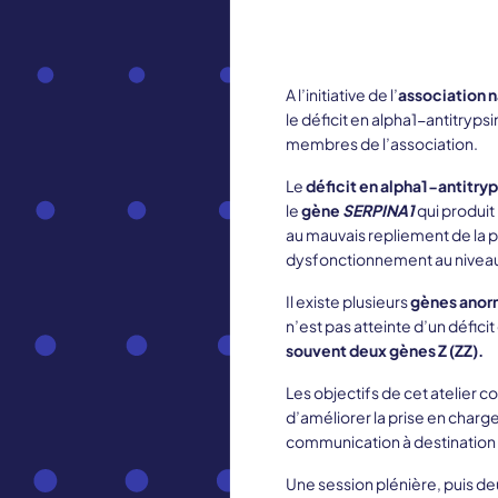
A l’initiative de l’
association 
le déficit en alpha1-antitryp
membres de l’association.
Le
déficit en alpha1-antitry
le
gène
SERPINA1
qui produit 
au mauvais repliement de la p
dysfonctionnement au niveau d
Il existe plusieurs
gènes ano
n’est pas atteinte d’un défic
souvent deux gènes Z (ZZ).
Les objectifs de cet atelier c
d’améliorer la prise en charg
communication à destination d
Une session plénière, puis deu