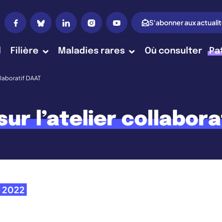
S'abonner aux actuali
l
Filière
Maladies rares
Où consulter
Pa
ollaboratif DAAT
sur l’atelier collabora
e 2022