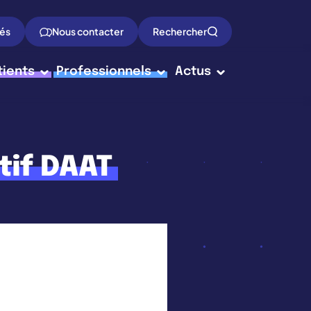
tés
Nous contacter
Rechercher
tients
Professionnels
Actus
tif DAAT