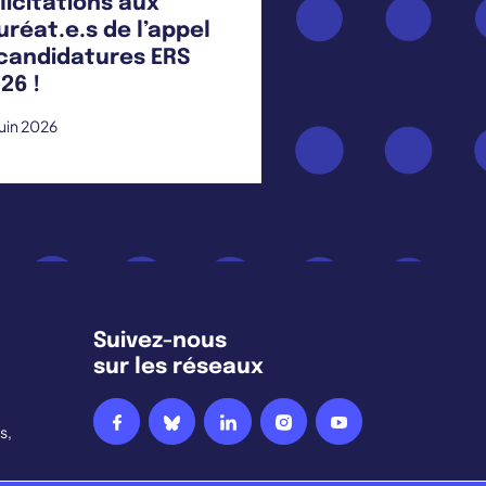
licitations aux
uréat.e.s de l’appel
candidatures ERS
26 !
juin 2026
Suivez-nous
sur les réseaux
s,