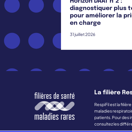
Horizon DAAT n°2 :
diagnostiquer plus t
pour améliorer la pr
en charge
31 juillet 2026
La filière Res
RespiFil est la fili
maladies respiratoi
patients. Pour des i
consultez les différ