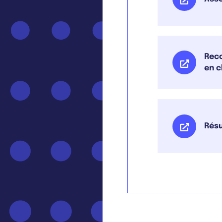
Reco
en c
Résu