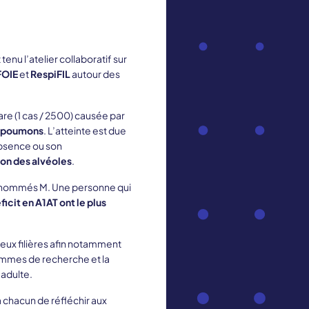
 tenu l’atelier collaboratif sur
FOIE
et
RespiFIL
autour des
are (1 cas / 2500) causée par
s poumons
. L’atteinte est due
absence ou son
on des alvéoles
.
 nommés M. Une personne qui
icit en A1AT ont le plus
deux filières afin notamment
rammes de recherche et la
-adulte.
à chacun de réfléchir aux