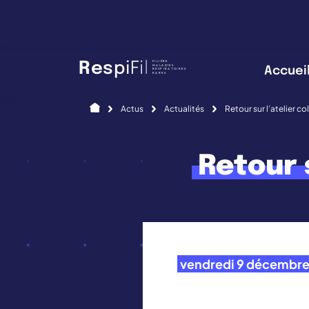
Panneau de gestion des cookies
FILIÈRE
R
e
s
p
i
F
i
l
MALADIES
Accuei
RESPIRATOIRES
RARES
Accueil
Actus
Actualités
Retour sur l’atelier c
Retour 
vendredi 9 décembr