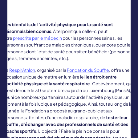
Les bienfaits de l’activité physique pour la santé sont
désormais bien connus
. À tel point que celle-ci peut
être
prescrite par le médecin
pour les personnes saines, les
personnes souffrant de maladies chroniques, ou encore pour les
personnes dont l’état de santé pourrait en bénéficier (personnes
âgées, femmes enceintes, etc.).
Le
RespirAthlon
, organisé par la
Fondation du Souffle
, offre une
occasion unique de mettre en lumière le
lien étroit entre
l’activité physique et la santé respiratoire.
Cet événement, qui
s’est déroulé le 30 septembre au jardin du Luxembourg (Paris 6), a
réuni de nombreux partenaires autour de l’activité physique, un
moment à la fois ludique et pédagogique. Ainsi, tout au long de la
journée, la Fondation a proposé au grand-public et aux
personnes atteintes d’une maladie respiratoire, de
tester leur
souffle, d’échanger avec des professionnels de santé et des
coachs sportifs.
L’objectif ? Faire le plein de conseils pour
développer son activité physique de façon adaptée
, tout en