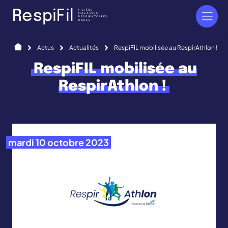
Panneau de gestion des cookies
FILIÈRE
R
e
s
p
i
F
i
l
MALADIES
RESPIRATOIRES
RARES
Accueil
Actus
Actualités
RespiFIL mobilisée au RespirAthlon !
RespiFIL mobilisée au
RespirAthlon !
mardi 10 octobre 2023