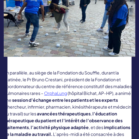
En parallèle, au siège de la Fondation du Souffle, durant la
matinée, le Pr Bruno Crestani, président de la Fondation et
coordonnateur du centre de référence constitutif des maladies
pulmonaires rares –
OrphaLung
(hôpital Bichat, AP-HP), a animé
une
session d’échange entre les patients et les experts
(chercheur, infirmier, pharmacien, kinésithérapeute et médecin
du travail) sur les
avancées thérapeutiques
,
l’éducation
thérapeutique du patient et l’intérêt de l’observance des
traitements
,
l’activité physique adaptée
, et des
implications
de la maladie au travail.
L’après-midi a été consacrée à des