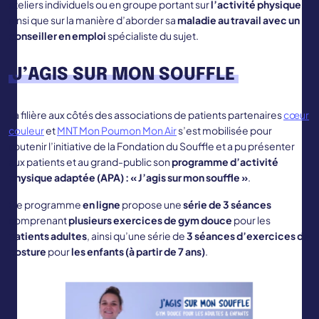
ateliers individuels ou en groupe portant sur
l’activité physique
,
ainsi que sur la manière d’aborder sa
maladie au travail avec un
conseiller en emploi
spécialiste du sujet.
J’AGIS SUR MON SOUFFLE
La filière aux côtés des associations de patients partenaires
cœur
couleur
et
MNT Mon Poumon Mon Air
s’est mobilisée pour
soutenir l’initiative de la Fondation du Souffle et a pu présenter
aux patients et au grand-public son
programme d’activité
physique adaptée (APA) : « J’agis sur mon souffle »
.
Ce programme
en ligne
propose une
série de 3 séances
comprenant
plusieurs exercices de gym douce
pour les
patients adultes
, ainsi qu’une série de
3 séances d’exercices de
posture
pour
les enfants (à partir de 7 ans)
.