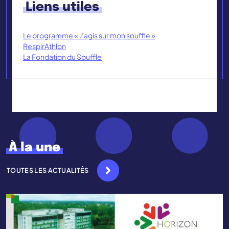
Liens utiles
Le programme « J’agis sur mon souffle »
RespirAthlon
La Fondation du Souffle
À la une
TOUTES LES ACTUALITÉS