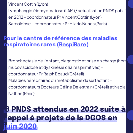
Vincent Cottin (Lyon)
Lymphangioléiomyomatose (LAM) / actualisation PNDS publié
en 2012 – coordonnateur Pr Vincent Cottin (Lyon)
Sarcoïdose – coordonnateur Pr Hilario Nunes (Paris)
Pour le centre de référence des maladies
respiratoires rares (
RespiRare
)
Bronchectasie de l’enfant, diagnostic et prise en charge (hors
mucoviscidose et dyskinésie ciliaires primitives) –
coordonnateur Pr Ralph Epaud (Créteil)
Maladies héréditaires du métabolisme du surfactant –
coordonnateurs Docteurs Céline Delestrain (Créteil) et Nadia
Nathan (Paris)
3 PNDS attendus en 2022 suite à
l’appel à projets de la DGOS en
juin 2020