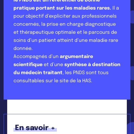
le PNDS est un référentiel de bonne
pratique portant sur les maladies rares.
Il a
pour objectif d’expliciter aux professionnels
concernés, la prise en charge diagnostique
et thérapeutique optimale et le parcours de
soins d’un patient atteint d’une maladie rare
donnée.
Accompagnés d’un
argumentaire
scientifique
et d’une
synthèse à destination
du médecin traitant
, les PNDS sont tous
consultables sur le site de la HAS.
En savoir +