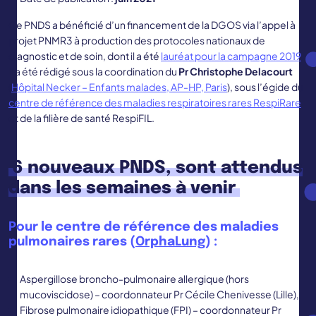
Ce PNDS a bénéficié d’un financement de la DGOS via l’appel à
projet PNMR3 à production des protocoles nationaux de
diagnostic et de soin, dont il a été
lauréat pour la campagne 2019
.
Il a été rédigé sous la coordination du
Pr
Christophe Delacourt
(
Hôpital Necker – Enfants malades, AP-HP, Paris
), sous l’égide du
centre de référence des maladies respiratoires rares RespiRare
et de la filière de santé RespiFIL.
6 nouveaux PNDS, sont attendus
dans les semaines à venir
Pour le centre de référence des maladies
pulmonaires rares (
OrphaLung
) :
Aspergillose broncho-pulmonaire allergique (hors
mucoviscidose) – coordonnateur Pr Cécile Chenivesse (Lille),
Fibrose pulmonaire idiopathique (FPI) – coordonnateur Pr