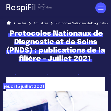
Panneau de gestion des cookies
FILIÈRE
R
e
s
p
i
F
i
l
MALADIES
RESPIRATOIRES
RARES
Accueil
Actus
Actualités
Protocoles Nationaux de Diagnostic et de
Protocoles Nationaux de
Diagnostic et de Soins
(PNDS) : publications de la
filière – Juillet 2021
jeudi 15 juillet 2021