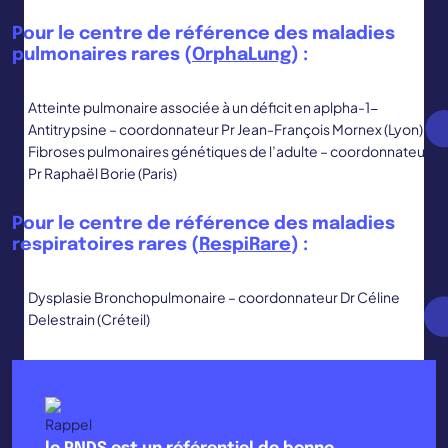
Pour le centre de référence des maladies
pulmonaires rares (
OrphaLung
) :
Atteinte pulmonaire associée à un déficit en aplpha-1-
Antitrypsine – coordonnateur Pr Jean-François Mornex (Lyon)
Fibroses pulmonaires génétiques de l’adulte – coordonnateur
Pr Raphaël Borie (Paris)
Pour le centre de référence des maladies
respiratoires rares (
RespiRare
) :
Dysplasie Bronchopulmonaire – coordonnateur Dr Céline
Delestrain (Créteil)
Rappel