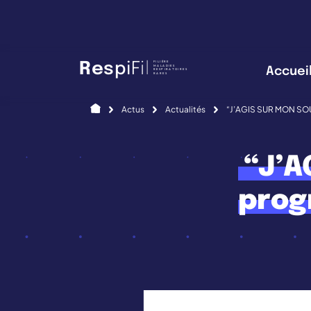
Panneau de gestion des cookies
FILIÈRE
R
e
s
p
i
F
i
l
MALADIES
Accuei
RESPIRATOIRES
RARES
Accueil
Actus
Actualités
“J’AGIS SUR MON SOUF
“J’A
prog