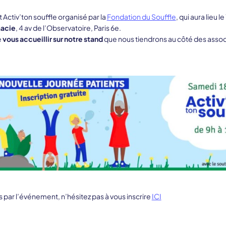
Activ’ton souffle organisé par la
Fondation du Souffle
, qui aura lieu le
macie
, 4 av de l’Observatoire, Paris 6e.
e
vous accueillir sur notre stand
que nous tiendrons au côté des assoc
 par l’événement, n’hésitez pas à vous inscrire
ICI