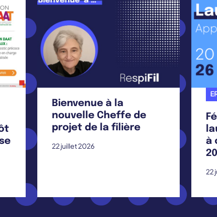
ER
Bienvenue à la
nouvelle Cheffe de
Fé
projet de la filière
ôt
la
ise
à 
22 juillet 2026
20
22 