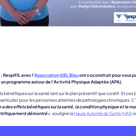
 RespiFIL avec l’
Association SIEL Bleu
ont coconstruit pour vous pa
, un programme autour de l’Activité Physique Adaptée (APA).
ts bénéfiques sur la santé tant sur le plan préventif que curatif. Et ce
 particulier pour les personnes atteintes de pathologies chroniques. C
 a des effets bénéfiques sur la santé, la condition physique et le m
cientifiquement démontré
», souligne la
Haute Autorité de Santé (HAS)
à