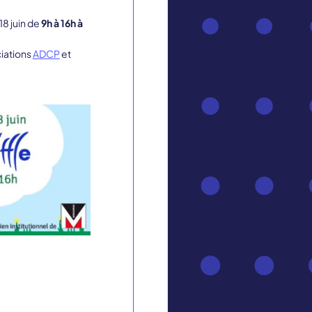
 18 juin de
9h à 16h à
iations
ADCP
et