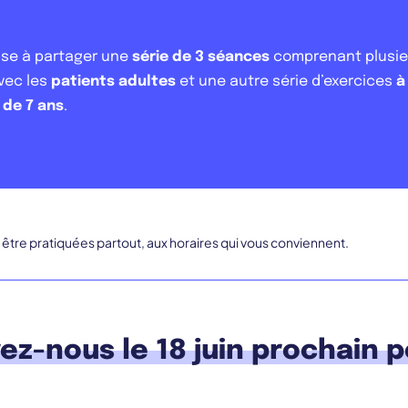
se à partager une
série de 3 séances
comprenant plusi
vec les
patients adultes
et une autre série d’exercices
à
 de 7 ans
.
 être pratiquées partout, aux horaires qui vous conviennent.
ez-nous le 18 juin prochain 