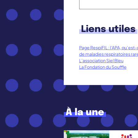
Liens utiles
Page RespiFIL : l’APA, qu’est
de maladies respiratoires rar
L’association Siel Bleu
La Fondation du Souffle
À la une