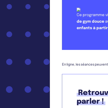
Ce programme vi
de gym douce
a
enfants à partir
En ligne, les séances peuvent
Retrouv
parler !