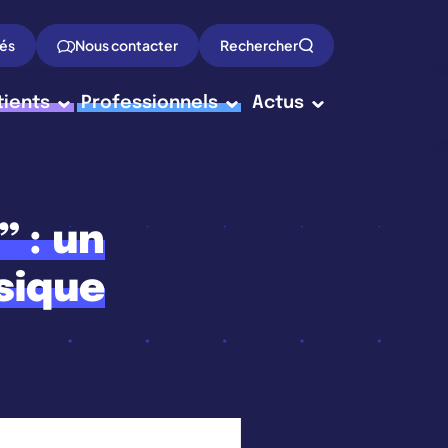
tés
Nous contacter
Rechercher
tients
Professionnels
Actus
 : un
sique