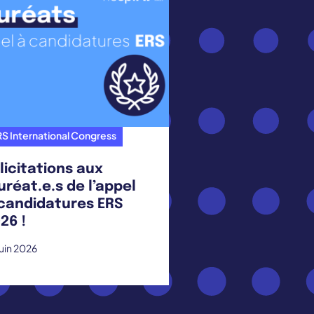
S International Congress
licitations aux
uréat.e.s de l’appel
candidatures ERS
26 !
juin 2026