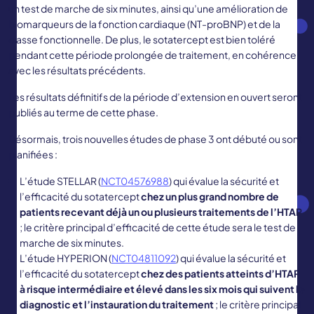
un test de marche de six minutes, ainsi qu’une amélioration de
biomarqueurs de la fonction cardiaque (NT-proBNP) et de la
classe fonctionnelle. De plus, le sotatercept est bien toléré
pendant cette période prolongée de traitement, en cohérence
avec les résultats précédents.
Les résultats définitifs de la période d’extension en ouvert seront
publiés au terme de cette phase.
Désormais, trois nouvelles études de phase 3 ont débuté ou sont
planifiées :
L’étude STELLAR (
NCT04576988
) qui évalue la sécurité et
l’efficacité du sotatercept
chez un plus grand nombre de
patients recevant déjà un ou plusieurs traitements de l’HTAP
; le critère principal d’efficacité de cette étude sera le test de
marche de six minutes.
L’étude HYPERION (
NCT04811092
) qui évalue la sécurité et
l’efficacité du sotatercept
chez des patients atteints d’HTAP
à risque intermédiaire et élevé dans les six mois qui suivent le
diagnostic et l’instauration du traitement
; le critère principal