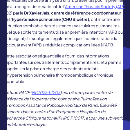
Les résultats de cette analyse à un an, présentés pour la première
fois au congrès international de l’
American Thoracic Society (ATS)
2021 par le
Dr Xavier Jaïs, centre de référence coordonnateur
de l’hypertension pulmonaire (CHU Bicêtre)
, ont montré une
réduction semblable des résistances vasculaires pulmonaires
quel que soit le traitement utilisé en première intention (l’APB ou
le riociguat). Ils soulignent également que l’administration du
riociguat avant l’APB a réduit les complications liées à l’APB.
Cette association séquentielle a fourni des informations
importantes sur ces traitements complémentaires, et a permis
d’optimiser la prise en charge des patients atteints
d’hypertension pulmonaire thromboembolique chronique
inopérable.
L’étude RACE (
NCT02634203
) est pilotée par le centre de
référence de l’hypertension pulmonaire PulmoTension
(promotion Assistance Publique Hôpitaux de Paris). Elle a été
financée dans le cadre d’un Programme Hospitalier de
Recherche Clinique national (PHRC P10017) et par une subvention
des laboratoires Bayer.