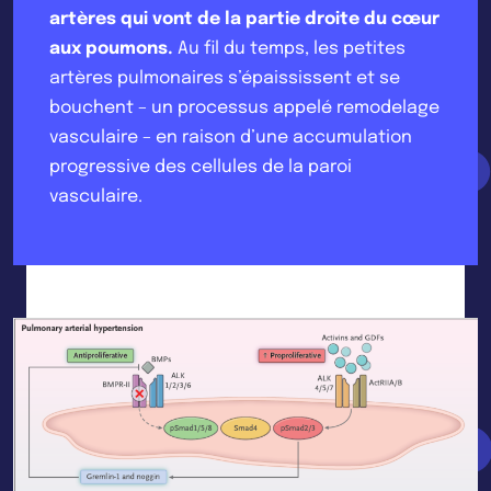
artères qui vont de la partie droite du cœur
aux poumons.
Au fil du temps, les petites
artères pulmonaires s’épaississent et se
bouchent – un processus appelé remodelage
vasculaire – en raison d’une accumulation
progressive des cellules de la paroi
vasculaire.