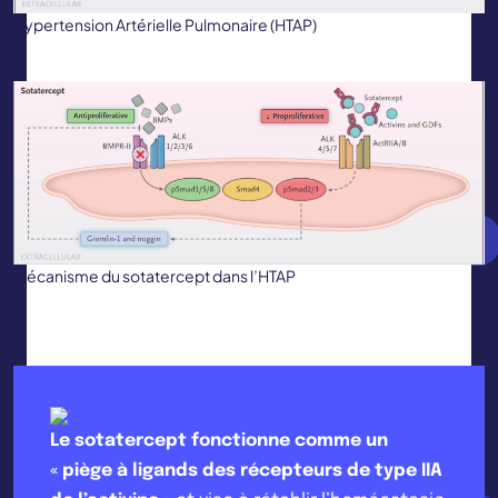
Hypertension Artérielle Pulmonaire (HTAP)
Mécanisme du sotatercept dans l’HTAP
Le sotatercept fonctionne comme un
« piège à ligands des récepteurs de type IIA