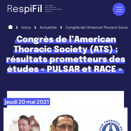
Panneau de gestion des cookies
FILIÈRE
R
e
s
p
i
F
i
l
MALADIES
RESPIRATOIRES
RARES
Accueil
Actus
Actualités
Congrès de l’American Thoracic Society
Congrès de l’American
Thoracic Society (ATS) :
résultats prometteurs des
études « PULSAR et RACE »
jeudi 20 mai 2021