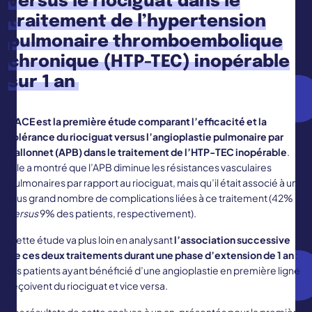
versus le riociguat dans le
traitement de l’
hypertension
pulmonaire thromboembolique
chronique
(HTP-TEC)
inopérable
sur 1 an
RACE est la première étude comparant l’efficacité et la
tolérance du riociguat versus l’angioplastie pulmonaire par
ballonnet (APB) dans le traitement de l’HTP-TEC inopérable
.
Elle a montré que l’APB diminue les résistances vasculaires
pulmonaires par rapport au riociguat, mais qu’il était associé à un
plus grand nombre de complications liées à ce traitement (42%
versus
9% des patients, respectivement).
Cette étude va plus loin en analysant
l’association successive
de ces deux traitements
durant une phase d’extension de 1 an
:
les patients ayant bénéficié d’une angioplastie en première ligne
reçoivent du riociguat et vice versa.