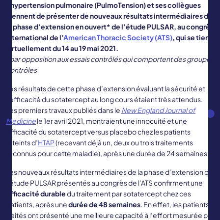
l’hypertension pulmonaire (PulmoTension) et ses collègues
viennent de présenter de nouveaux résultats intermédiaires de
la phase d’extension en ouvert* de l’étude PULSAR, au congrès
international de l’
American Thoracic Society
(ATS)
, qui se tient
virtuellement du 14 au 19 mai 2021.
*par opposition aux essais contrôlés qui comportent des groupes
contrôles
Les résultats de cette phase d’extension évaluant la sécurité et
l’efficacité du sotatercept au long cours étaient très attendus.
Les premiers travaux publiés dans le
New England Journal of
Medicine
le 1er avril 2021, montraient une innocuité et une
efficacité du sotatercept versus placebo chez les patients
atteints d’
HTAP
(recevant déjà un, deux ou trois traitements
reconnus pour cette maladie), après une durée de 24 semaines.
Les nouveaux résultats intermédiaires de la phase d’extension de
l’étude PULSAR présentés au congrès de l’ATS confirment une
efficacité durable
du traitement par sotatercept chez ces
patients, après une
durée de 48 semaines
. En effet, les patients
traités ont présenté une meilleure capacité à l’effort mesurée par