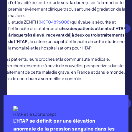
d’efficacité de cette étude sera la durée jusqu’à la mort ou le
premier événement clinique traduisant une dégradation de la
maladie.
L’étude ZENITH (
NCT04896008
) qui évalue la sécurité et
l’efficacité du sotatercept
chez des patients atteints d’HTAP
à risque très élevé, recevant déjà deux ou trois traitements
de l’HTAP
; le critère principal d’efficacité de cette étude sera
la mortalité et les hospitalisations pour HTAP.
Les patients, leurs proches et la communauté médicale,
cherchent ensemble à ouvrir de nouvelles perspectives dans le
traitement de cette maladie grave, en France et dans le monde,
afin de contribuer à son meilleur contrôle.
HTAP et le sotatercept
L’HTAP se définit par une élévation
anormale de la pression sanguine dans les