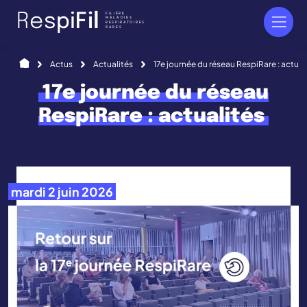
Panneau de gestion des cookies
FILIÈRE
R
e
s
p
i
F
i
l
MALADIES
RESPIRATOIRES
RARES
Accueil
Actus
Actualités
17e journée du réseau RespiRare : actual
17e journée du réseau
RespiRare : actualités
mardi 2 juin 2026