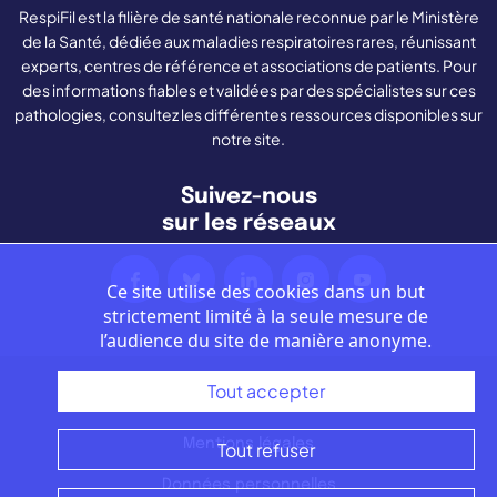
RespiFil est la filière de santé nationale reconnue par le Ministère
de la Santé, dédiée aux maladies respiratoires rares, réunissant
experts, centres de référence et associations de patients. Pour
des informations fiables et validées par des spécialistes sur ces
pathologies, consultez les différentes ressources disponibles sur
notre site.
Suivez-nous
sur les réseaux
Ce site utilise des cookies dans un but
strictement limité à la seule mesure de
l’audience du site de manière anonyme.
Tout accepter
Nous contacter
Mentions légales
Tout refuser
Données personnelles