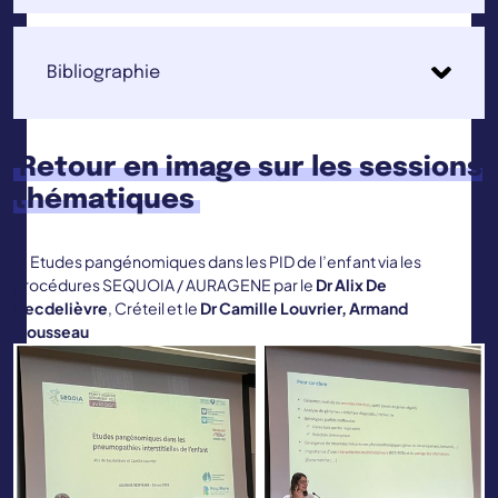
Bibliographie
Retour en image sur les sessions
thématiques
Etudes pangénomiques dans les PID de l’enfant via les
procédures SEQUOIA / AURAGENE par le
Dr Alix De
Becdelièvre
, Créteil et le
Dr Camille Louvrier, Armand
Trousseau