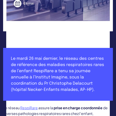
Le mardi 26 mai dernier, le réseau des centres
de référence des maladies respiratoires rares
de l’enfant RespiRare a tenu sa journée
annuelle à l’Institut Imagine, sous la
coordination du Pr Christophe Delacourt
(hôpital Necker-Enfants malades, AP-HP).
Le réseau
RespiRare
assure la
prise en charge coordonnée
de
diverses pathologies respiratoires rares chez l’enfant,