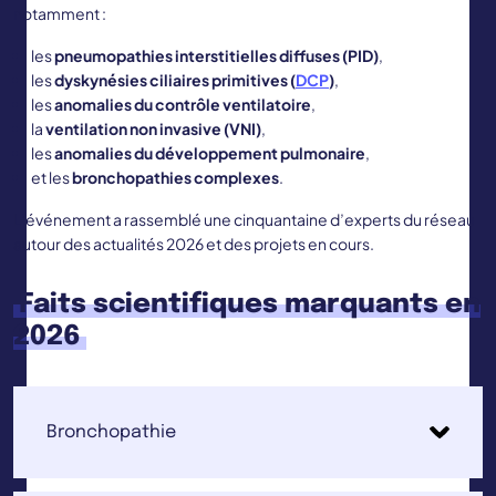
notamment :
les
pneumopathies interstitielles diffuses (PID)
,
les
dyskynésies ciliaires primitives (
DCP
)
,
les
anomalies du contrôle ventilatoire
,
la
ventilation non invasive (VNI)
,
les
anomalies du développement pulmonaire
,
et les
bronchopathies complexes
.
L’événement a rassemblé une cinquantaine d’experts du réseau
autour des actualités 2026 et des projets en cours.
Faits scientifiques marquants en
2026
Bronchopathie