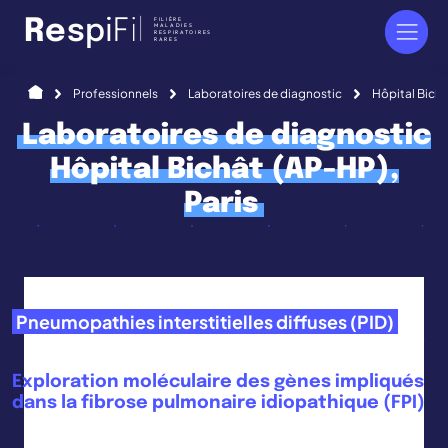
Panneau de gestion des cookies
FILIÈRE
R
e
s
p
i
F
i
l
MALADIES
RESPIRATOIRES
RARES
Accueil
Professionnels
Laboratoires de diagnostic
Hôpital Bichâ
Laboratoires de diagnostic
Hôpital Bichât (AP-HP),
Paris
Pneumopathies interstitielles diffuses (PID)
Exploration moléculaire des gènes impliqués
dans la fibrose pulmonaire idiopathique (FPI)