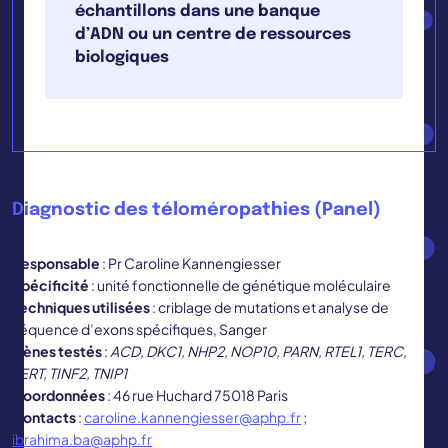
échantillons dans une banque
d’ADN ou un centre de ressources
biologiques
Diagnostic des téloméropathies (Panel)
Responsable
: Pr Caroline Kannengiesser
Spécificité
: unité fonctionnelle de génétique moléculaire
Techniques utilisées
: criblage de mutations et analyse de
séquence d’exons spécifiques, Sanger
Gènes testés
:
ACD, DKC1, NHP2, NOP10, PARN, RTEL1, TERC,
TERT, TINF2, TNIP1
Coordonnées
: 46 rue Huchard 75018 Paris
Contacts
:
caroline.kannengiesser@aphp.fr
;
ibrahima.ba@aphp.fr