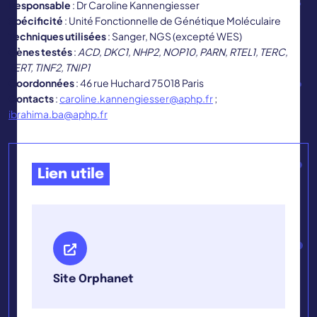
Responsable
: Dr Caroline Kannengiesser
Spécificité
: Unité Fonctionnelle de Génétique Moléculaire
Techniques utilisées
: Sanger, NGS (excepté WES)
Gènes testés
:
ACD, DKC1, NHP2, NOP10, PARN, RTEL1, TERC,
TERT, TINF2, TNIP1
Coordonnées
: 46 rue Huchard 75018 Paris
Contacts
:
caroline.kannengiesser@aphp.fr
;
ibrahima.ba@aphp.fr
Lien utile
Site Orphanet