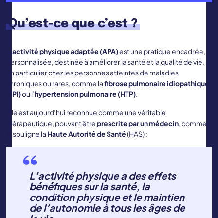
Qu’est-ce que c’est ?
L’activité physique adaptée (APA)
est une pratique encadrée,
personnalisée, destinée à améliorer la santé et la qualité de vie,
en particulier chez les personnes atteintes de maladies
chroniques ou rares, comme la
fibrose pulmonaire idiopathique
(FPI)
ou l’
hypertension pulmonaire (HTP)
.
Elle est aujourd’hui reconnue comme une véritable
thérapeutique, pouvant être
prescrite par un médecin
, comme
le souligne la
Haute Autorité de Santé
(HAS) :
L’activité physique a des effets
bénéfiques sur la santé, la
condition physique et le maintien
de l’autonomie à tous les âges de