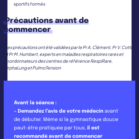
sportifs formés
Précautions avant de
commencer
Ces précautions ont été validées par le Pr A. Clément, Pr V. Cottin
et Pr M. Humbert, experts en maladies respiratoires rares et
coordonnateurs des centres de référence RespiRare,
OrphaLung et PulmoTension
Avant la séance :
–
Demandez l’avis de votre médecin
avant
de débuter. Même si la gymnastique douce
peut-être pratiquée par tous,
il est
recommandé avant de commencer