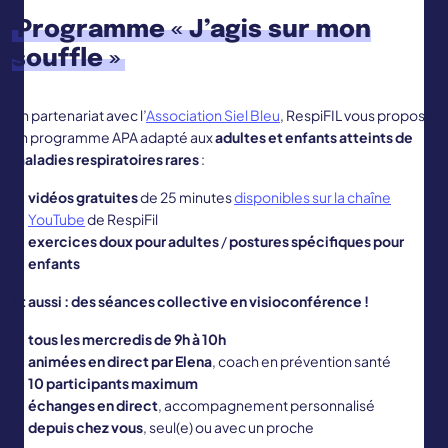
Programme « J’agis sur mon
souffle »
En partenariat avec l’
Association Siel Bleu
, RespiFIL vous propose
un programme APA adapté aux
adultes et enfants atteints de
maladies respiratoires rares
:
vidéos gratuites
de 25 minutes
disponibles sur la chaîne
YouTube
de RespiFil
exercices doux pour adultes
/
postures spécifiques pour
enfants
Et aussi : des séances collective en visioconférence !
tous les mercredis de 9h à 10h
animées en direct par Elena
, coach en prévention santé
10 participants maximum
échanges en direct
, accompagnement personnalisé
depuis chez vous
, seul(e) ou avec un proche