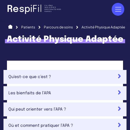
Panneau de gestion des cookies
FILIÈRE
R
e
s
p
i
F
i
l
MALADIES
RESPIRATOIRES
RARES
Accueil
Patients
Parcours de soins
Activité Physique Adaptée
Activité Physique Adaptée
Qu’est-ce que c’est ?
Les bienfaits de l’APA
Qui peut orienter vers l’APA ?
Où et comment pratiquer l’APA ?