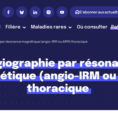
S'abonner aux actuali
l
Filière
Maladies rares
Où consulter
Pa
par résonance magnétique (angio-IRM ou ARM) thoracique
iographie par réson
étique (angio-IRM ou
thoracique