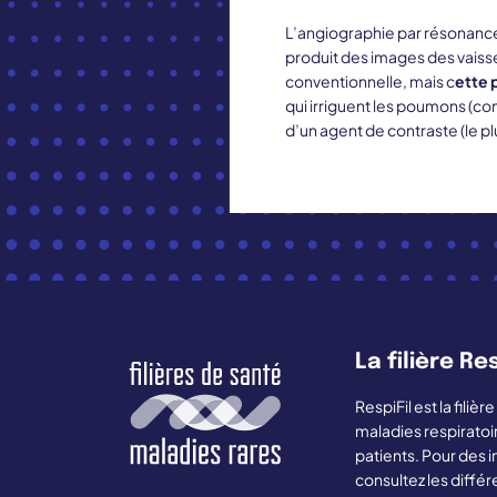
L’angiographie par résonance 
produit des images des vaissea
conventionnelle, mais c
ette 
qui irriguent les poumons (co
d’un agent de contraste (le pl
La filière Res
RespiFil est la fili
maladies respiratoi
patients. Pour des i
consultez les différ