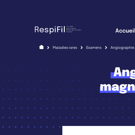
Panneau de gestion des cookies
FILIÈRE
R
e
s
p
i
F
i
l
MALADIES
Accuei
RESPIRATOIRES
RARES
Accueil
Maladies rares
Examens
Angiographie 
Ang
magn