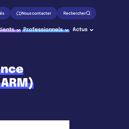
tés
Nous contacter
Rechercher
tients
Professionnels
Actus
ance
 ARM)