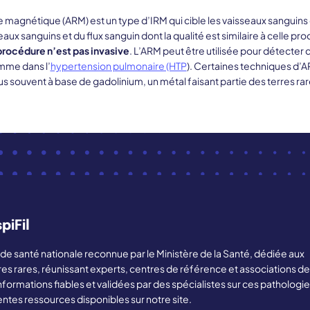
magnétique (ARM) est un type d’IRM qui cible les vaisseaux sanguins 
ux sanguins et du flux sanguin dont la qualité est similaire à celle pro
procédure n’est pas invasive
. L’ARM peut être utilisée pour détecter
mme dans l’
hypertension pulmonaire (HTP
). Certaines techniques d’A
us souvent à base de gadolinium, un métal faisant partie des terres rar
piFil
ère de santé nationale reconnue par le Ministère de la Santé, dédiée aux
res rares, réunissant experts, centres de référence et associations de
nformations fiables et validées par des spécialistes sur ces pathologie
entes ressources disponibles sur notre site.