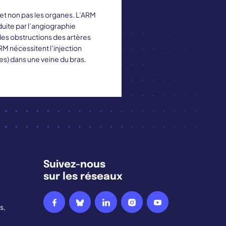
et non pas les organes. L’ARM
duite par l’angiographie
 des obstructions des artères
RM nécessitent l’injection
es) dans une veine du bras.
Suivez-nous
sur les réseaux
s,