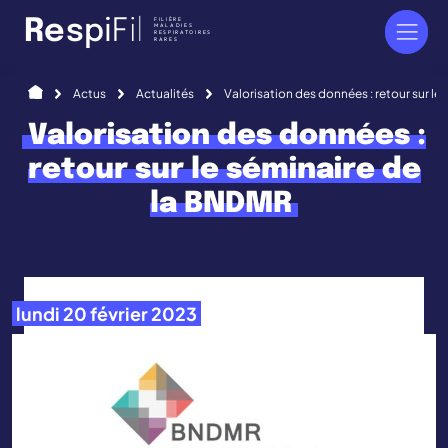
Panneau de gestion des cookies
FILIÈRE
R
e
s
p
i
F
i
l
MALADIES
RESPIRATOIRES
RARES
Accueil
Actus
Actualités
Valorisation des données : retour sur l
Valorisation des données :
retour sur le séminaire de
la BNDMR
lundi 20 février 2023