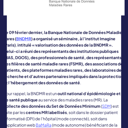
Le 09 février dernier, la Banque Nationale de Données Maladies
Rares (
BNDMR
) a organisé un séminaire, à l’institut Imagine
(Paris)
,
intitulé « valorisation des données de la BNDMR ».
Celui-ci a réuni des représentants des institutions publiques
(HAS, DGOS), des professionnels de santé, des représentants
des filières de santé maladie rares (FSMR), des associations de
patients, des plateformes maladies rares, des laboratoires de
recherche et d’autres partenaires impliqués dans la protection
et l’hébergement des données de santé
.
Pour rappel, la BNDMR est un
outil national d
’
épidémiologie et
de santé publique
au service des maladies rares (MR). La
collecte des données du Set de Données Minimum
(
SDM
) est
faite par les
centres MR labellisés
, soit dans le dossier patient
informatisé (DPI) de l’hôpital (mode connecté), soit dans
l’application web
BaMaRa
(mode autonome) bénéficiant de la