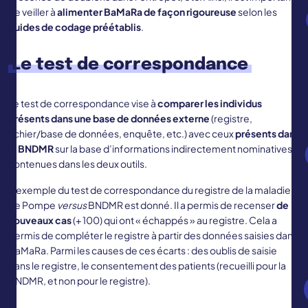
de veiller à
alimenter BaMaRa de façon rigoureuse
selon les
guides de codage préétablis
.
Le test de correspondance
Le test de correspondance vise à
comparer les individus
présents dans une base de données externe
(registre,
fichier/base de données, enquête, etc.) avec ceux
présents dans
la BNDMR
sur la base d’informations indirectement nominatives
contenues dans les deux outils.
L’exemple du test de correspondance du registre de la maladie
de Pompe
versus
BNDMR est donné. Il a permis de recenser
de
nouveaux cas
(+ 100) qui ont « échappés » au registre. Cela a
permis de compléter le registre à partir des données saisies dans
BaMaRa. Parmi les causes de ces écarts : des oublis de saisie
dans le registre, le consentement des patients (recueilli pour la
BNDMR, et non pour le registre).