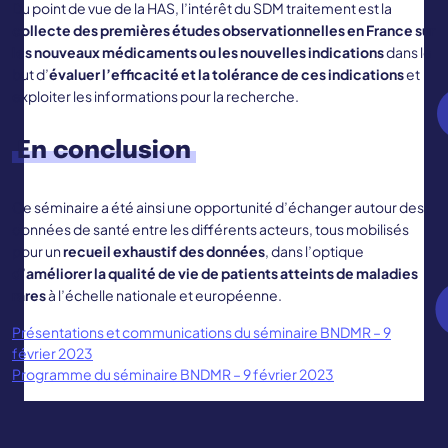
Du point de vue de la HAS, l’intérêt du SDM traitement est la
collecte des premières études observationnelles en France sur
les nouveaux médicaments ou les nouvelles indications
dans le
but d’
évaluer l’efficacité et la tolérance de ces indications
et
exploiter les informations pour la recherche.
En conclusion
Ce séminaire a été ainsi une opportunité d’échanger autour des
données de santé entre les différents acteurs, tous mobilisés
pour un
recueil exhaustif des données
, dans l’optique
d’améliorer la qualité de vie de patients atteints de maladies
rares
à l’échelle nationale et européenne.
Présentations et communications du séminaire BNDMR – 9
février 2023
Programme du séminaire BNDMR – 9 février 2023