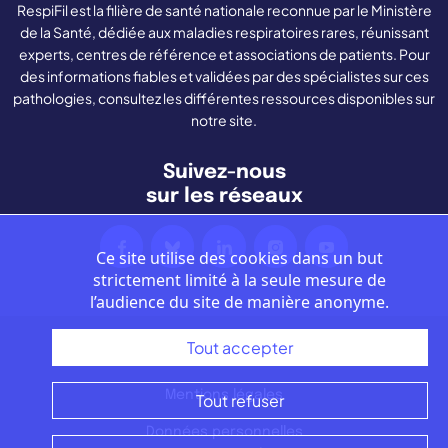
RespiFil est la filière de santé nationale reconnue par le Ministère
de la Santé, dédiée aux maladies respiratoires rares, réunissant
experts, centres de référence et associations de patients. Pour
des informations fiables et validées par des spécialistes sur ces
pathologies, consultez les différentes ressources disponibles sur
notre site.
Suivez-nous
sur les réseaux
Ce site utilise des cookies dans un but
strictement limité à la seule mesure de
l’audience du site de manière anonyme.
Tout accepter
Nous contacter
Mentions légales
Tout refuser
Données personnelles