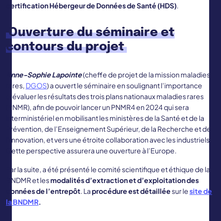
certification Hébergeur de Données de Santé (HDS)
.
Ouverture du séminaire et
contours du projet
Anne-Sophie Lapointe
(cheffe de projet de la mission maladies
rares,
DGOS
) a ouvert le séminaire en soulignant l’importance
d’évaluer les résultats des trois plans nationaux maladies rares
(PNMR), afin de pouvoir lancer un PNMR4 en 2024 qui sera
interministériel en mobilisant les ministères de la Santé et de la
Prévention, de l’Enseignement Supérieur, de la Recherche et de
l’Innovation, et vers une étroite collaboration avec les industriels.
Cette perspective assurera une ouverture à l’Europe.
Par la suite, a été présenté le comité scientifique et éthique de la
BNDMR et les
modalités d’extraction et d’exploitation des
données de l’entrepôt
. La
procédure est détaillée
sur le
site de
la BNDMR
.