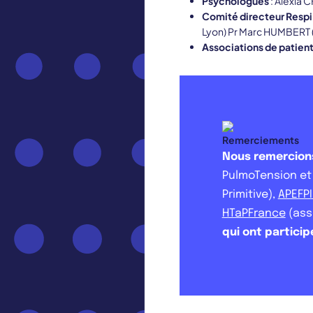
Psychologues
: Alexia 
Comité directeur Respi
Lyon) Pr Marc HUMBERT (
Associations de patien
Remerciements
Nous remercions
PulmoTension e
Primitive),
APEFP
HTaPFrance
(ass
qui ont particip