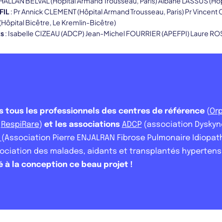
CHALLAN BELVAL (Hôpital Armand Trousseau, Paris) Albane LASSUS (Hôpit
FIL
: Pr Annick CLEMENT (Hôpital Armand Trousseau, Paris) Pr Vincent C
Hôpital Bicêtre, Le Kremlin-Bicêtre)
ts
: Isabelle CIZEAU (ADCP) Jean-Michel FOURRIER (APEFPI) Laure RO
 tous les professionnels des centres de référence
(
Or
t
RespiRare
)
et les associations
ADCP
(association Dyskyné
I
(Association Pierre ENJALRAN Fibrose Pulmonaire Idiopat
ociation des malades, aidants et transplantés hypertens
é à la conception ce beau projet !