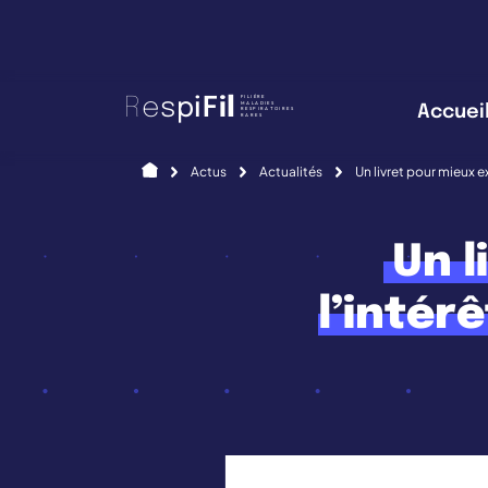
Panneau de gestion des cookies
FILIÈRE
R
e
s
p
i
F
i
l
MALADIES
Accuei
RESPIRATOIRES
RARES
Accueil
Actus
Actualités
Un livret pour mieux e
Un l
l’intér