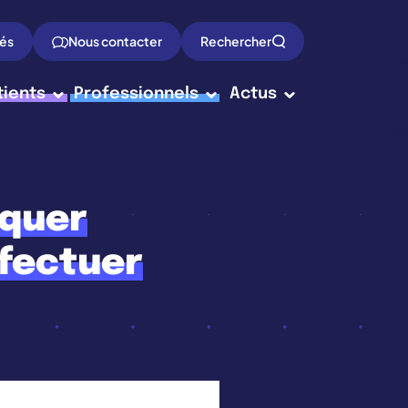
tés
Nous contacter
Rechercher
tients
Professionnels
Actus
iquer
ffectuer