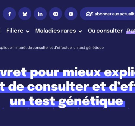
S'abonner aux actuali
l
Filière
Maladies rares
Où consulter
Pa
xpliquer l’intérêt de consulter et d’effectuer un test génétique
ivret pour mieux expl
êt de consulter et d’e
un test génétique