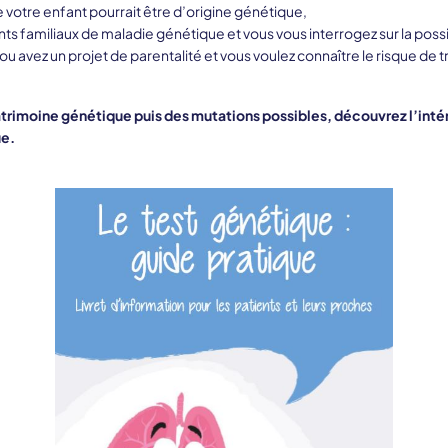
e votre enfant pourrait être d’origine génétique,
s familiaux de maladie génétique et vous vous interrogez sur la possib
u avez un projet de parentalité et vous voulez connaître le risque de 
 patrimoine génétique puis des mutations possibles, découvrez l’inté
ue.