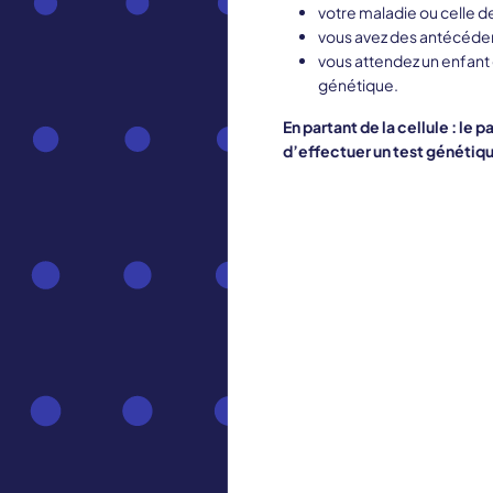
votre maladie ou celle d
vous avez des antécédent
vous attendez un enfant o
génétique.
En partant de la cellule : le
d’effectuer un test génétiq