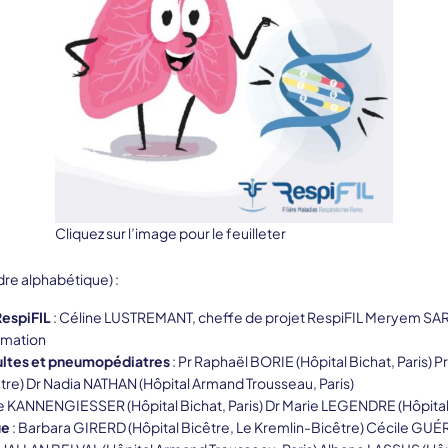
Cliquez sur l’image pour le feuilleter
dre alphabétique) :
RespiFIL
: Céline LUSTREMANT, cheffe de projet RespiFIL Meryem S
rmation
ltes et pneumopédiatres
: Pr Raphaël BORIE (Hôpital Bichat, Paris) 
tre) Dr Nadia NATHAN (Hôpital Armand Trousseau, Paris)
ne KANNENGIESSER (Hôpital Bichat, Paris) Dr Marie LEGENDRE (Hôpital
ue
: Barbara GIRERD (Hôpital Bicêtre, Le Kremlin-Bicêtre) Cécile GUÉRIN