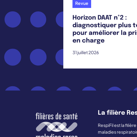
Revue
Horizon DAAT n°2 :
diagnostiquer plus t
pour améliorer la pr
en charge
31 juillet 2026
La filière Res
RespiFil est la fili
maladies respiratoi