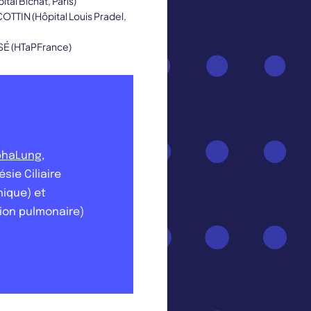
al Bichat, Paris)
OTTIN (Hôpital Louis Pradel,
SÉ (HTaPFrance)
phaLung
,
sie Ciliaire
hique) et
ion pulmonaire)