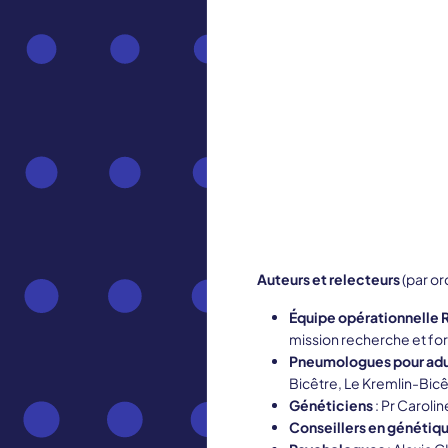
Auteurs et relecteurs
(par or
Équipe opérationnelle 
mission recherche et fo
Pneumologues pour adu
Bicêtre, Le Kremlin-Bicê
Généticiens
: Pr Caroli
Conseillers en génétiq