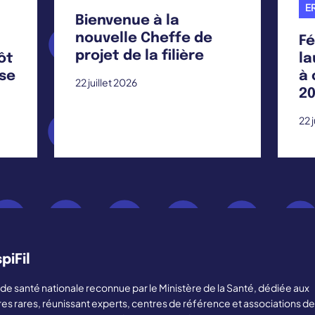
ER
Bienvenue à la
nouvelle Cheffe de
Fé
projet de la filière
ôt
la
ise
à 
22 juillet 2026
20
22 
piFil
ère de santé nationale reconnue par le Ministère de la Santé, dédiée aux
res rares, réunissant experts, centres de référence et associations de