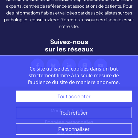
experts, centres de référence et associations de patients. Pour
des informations fiables et validées par des spécialistes sur ces
pathologies, consultez les différentes ressources disponibles sur
notre site.
Suivez-nous
sur les réseaux
Ce site utilise des cookies dans un but
strictement limité à la seule mesure de
l’audience du site de manière anonyme.
Tout accepter
Nous contacter
Mentions légales
Tout refuser
Données personnelles
Personnaliser
Plan du site