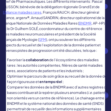
chef de Pharmaceutiques. Les différents intervenants : Pascal
CLISSON, bénévole de la délégation régionale Grand Est de
l’Alliance maladies rares
, François RAUCH, directeur général
France, argenx®, Arnaud SANDRIN, directeur opérationnel de la
Banque Nationale de Données Maladies Rares (
BNDMR
, AP-HP)
et le Dr Guilhem SOLÉ,coordonnateur du centre de référence
des maladies neuromusculaires et président de la Société
Français de Myologie (
SFM
), ont pu soulever les différents
aspects du recueil et de l’exploitation de la donnée patient et
diverses pistes de progression ont été discutées, tels que :
Favoriser la
collaboration
de l’écosystème des maladies
rares : les autorités compétentes, filières de santé maladies
rares, associations de patients et les industriels ;
Optimiser le parcours de soin grâce au recueil de la donnée de
façon rigoureuse et
en temps réel
;
Comparer les données de la BNDMR avec d’autres registres ou
bases contribuerait à repérer plusieurs anomalies (
i.e.
patients
non orientés vers un centre de référence). Le chainage entre la
BNDMR et le système national des données de santé (SNDS)
permettrait de recueillir des informations supplémentaires