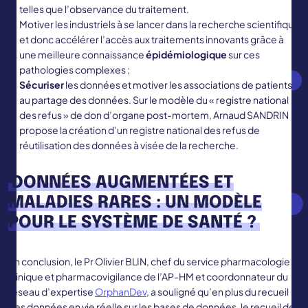
telles que l’observance du traitement.
Motiver les industriels à se lancer dans la recherche scientifique
et donc accélérer l’accès aux traitements innovants grâce à
une meilleure connaissance
épidémiologique
sur ces
pathologies complexes ;
Sécuriser
les données et motiver les associations de patients
au partage des données. Sur le modèle du « registre national
des refus » de don d’organe post-mortem, Arnaud SANDRIN
propose la création d’un registre national des refus de
réutilisation des données à visée de la recherche.
DONNÉES AUGMENTÉES ET
MALADIES RARES : UN MODÈLE
POUR LE SYSTÈME DE SANTÉ ?
En conclusion, le Pr Olivier BLIN, chef du service pharmacologie
clinique et pharmacovigilance de l’AP-HM et coordonnateur du
réseau d’expertise
OrphanDev
, a souligné qu’en plus du recueil
des données en vie réelle sur les bases de données, le recueil de