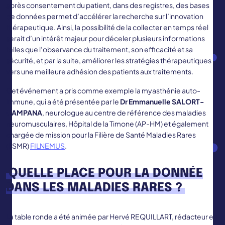
après consentement du patient, dans des registres, des bases
de données permet d’accélérer la recherche sur l’innovation
thérapeutique. Ainsi, la possibilité de la collecter en temps réel
serait d’un intérêt majeur pour déceler plusieurs informations
telles que l’observance du traitement, son efficacité et sa
sécurité, et par la suite, améliorer les stratégies thérapeutiques
vers une meilleure adhésion des patients aux traitements.
Cet événement a pris comme exemple la myasthénie auto-
immune, qui a été présentée par le
Dr Emmanuelle SALORT-
CAMPANA
, neurologue au centre de référence des maladies
neuromusculaires, Hôpital de la Timone (AP-HM) et également
chargée de mission pour la Filière de Santé Maladies Rares
(FSMR)
FILNEMUS
.
QUELLE PLACE POUR LA DONNÉE
DANS LES MALADIES RARES ?
La table ronde a été animée par Hervé REQUILLART, rédacteur en