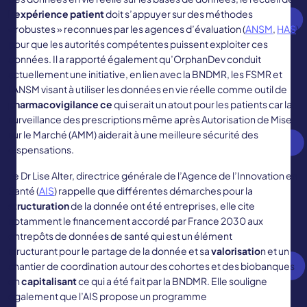
l’expérience patient
doit s’appuyer sur des méthodes
« robustes » reconnues par les agences d’évaluation (
ANSM
,
HAS
)
pour que les autorités compétentes puissent exploiter ces
données. Il a rapporté également qu’OrphanDev conduit
actuellement une initiative, en lien avec la BNDMR, les FSMR et
l’ANSM visant à utiliser les données en vie réelle comme outil de
pharmacovigilance ce
qui serait un atout pour les patients car la
surveillance des prescriptions même après Autorisation de Mise
sur le Marché (AMM) aiderait à une meilleure sécurité des
dispensations.
Le Dr Lise Alter, directrice générale de l’Agence de l’Innovation en
Santé (
AIS
) rappelle que différentes démarches pour la
structuration
de la donnée ont été entreprises, elle cite
notamment le financement accordé par France 2030 aux
entrepôts de données de santé qui est un élément
structurant pour le partage de la donnée et sa
valorisatio
n et un
chantier de coordination autour des cohortes et des biobanques
en
capitalisant
ce qui a été fait par la BNDMR. Elle souligne
également que l’AIS propose un programme