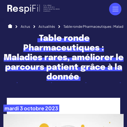
Panneau de gestion des cookies
FILIÈRE
R
e
s
p
i
F
i
l
MALADIES
RESPIRATOIRES
RARES
Accueil
Actus
Actualités
Table ronde Pharmaceutiques : Maladies 
Table ronde
Pharmaceutiques :
Maladies rares, améliorer le
parcours patient grâce à la
donnée
mardi 3 octobre 2023