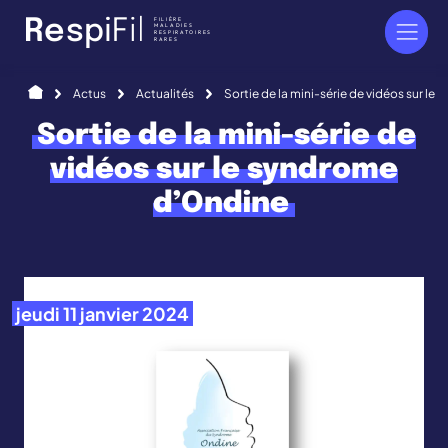
Panneau de gestion des cookies
FILIÈRE
R
e
s
p
i
F
i
l
MALADIES
RESPIRATOIRES
RARES
Accueil
Actus
Actualités
Sortie de la mini-série de vidéos sur l
Sortie de la mini-série de
vidéos sur le syndrome
d’Ondine
jeudi 11 janvier 2024