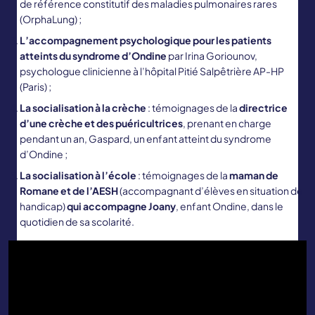
de référence constitutif des maladies pulmonaires rares
(OrphaLung) ;
L’accompagnement psychologique pour les patients
atteints du syndrome d’Ondine
par Irina Goriounov,
psychologue clinicienne à l’hôpital Pitié Salpêtrière AP-HP
(Paris) ;
La socialisation à la crèche
: témoignages de la
directrice
d’une crèche et des puéricultrices
, prenant en charge
pendant un an, Gaspard, un enfant atteint du syndrome
d’Ondine ;
La socialisation à l’école
:
témoignages de la
maman de
Romane et de l’AESH
(accompagnant d’élèves en situation de
handicap)
qui accompagne Joany
, enfant Ondine, dans le
quotidien de sa scolarité.