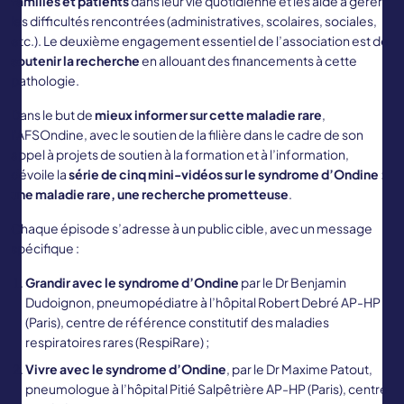
familles et patients
dans leur vie quotidienne et les aide à gérer
les difficultés rencontrées (administratives, scolaires, sociales,
etc.). Le deuxième engagement essentiel de l’association est de
soutenir la recherche
en allouant des financements à cette
pathologie.
Dans le but de
mieux informer sur cette maladie rare
,
l’AFSOndine, avec le soutien de la filière dans le cadre de son
appel à projets de soutien à la formation et à l’information,
dévoile la
série de cinq mini-vidéos sur le syndrome d’Ondine :
une maladie rare, une recherche prometteuse
.
Chaque épisode s’adresse à un public cible, avec un message
spécifique :
Grandir avec le syndrome d’Ondine
par le Dr Benjamin
Dudoignon, pneumopédiatre à l’hôpital Robert Debré AP-HP
(Paris), centre de référence constitutif des maladies
respiratoires rares (RespiRare) ;
Vivre avec le syndrome d’Ondine
, par le Dr Maxime Patout,
pneumologue à l’hôpital Pitié Salpêtrière AP-HP (Paris), centre