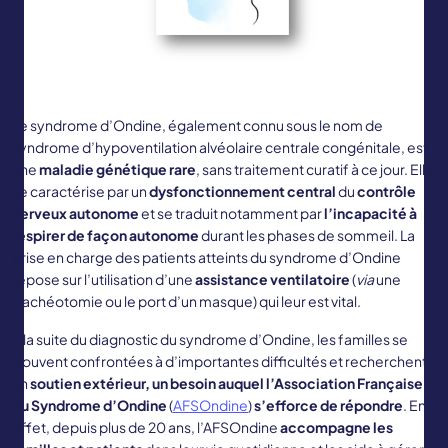
Le syndrome d’Ondine, également connu sous le nom de
syndrome d’hypoventilation alvéolaire centrale congénitale, est
une
maladie génétique rare
, sans traitement curatif à ce jour. Elle
se caractérise par un
dysfonctionnement central
du
contrôle
nerveux autonome
et se traduit notamment par
l’incapacité à
respirer de façon autonome
durant les phases de sommeil. La
prise en charge des patients atteints du syndrome d’Ondine
repose sur l’utilisation d’une
assistance ventilatoire
(
via
une
trachéotomie ou le port d’un masque) qui leur est vital.
À la suite du diagnostic du syndrome d’Ondine, les familles se
trouvent confrontées à d’importantes difficultés et recherchent
un
soutien extérieur, un besoin auquel l’Association Française
du Syndrome d’Ondine
(
AFSOndine
)
s’efforce de répondre
. En
effet, depuis plus de 20 ans, l’AFSOndine
accompagne les