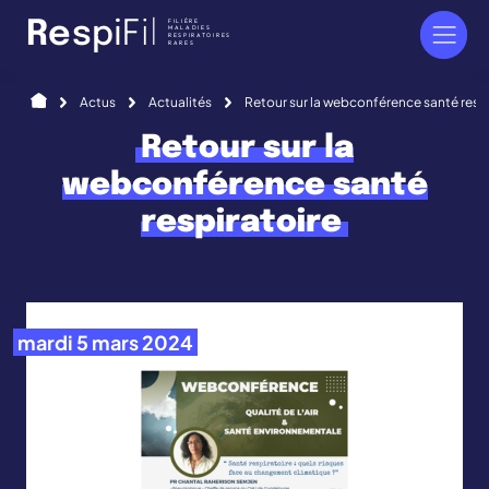
Panneau de gestion des cookies
FILIÈRE
R
e
s
p
i
F
i
l
MALADIES
RESPIRATOIRES
RARES
Accueil
Actus
Actualités
Retour sur la webconférence santé respi
Retour sur la
webconférence santé
respiratoire
mardi 5 mars 2024