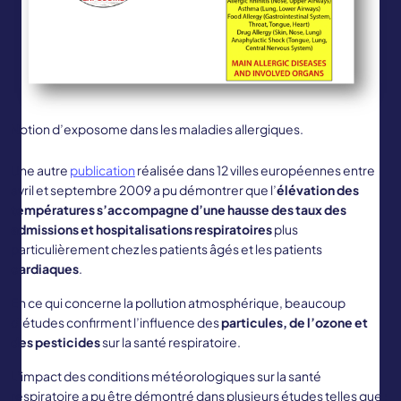
Notion d’exposome dans les maladies allergiques.
Une autre
publication
réalisée dans 12 villes européennes entre
avril et septembre 2009 a pu démontrer que l’
élévation des
températures s’accompagne d’une hausse des taux des
admissions et hospitalisations
respiratoires
plus
particulièrement chez les patients âgés et les patients
cardiaques
.
En ce qui concerne la pollution atmosphérique, beaucoup
d’études confirment l’influence des
particules, de l’ozone et
des pesticides
sur la santé respiratoire.
L’impact des conditions météorologiques sur la santé
respiratoire a pu être démontré dans plusieurs études telles que :