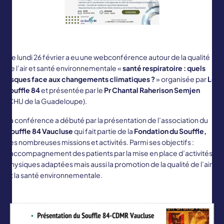
Ce lundi 26 février a eu une webconférence autour de la qualité
de l’air et santé environnementale «
santé respiratoire : quels
risques face aux changements climatiques ?
» organisée par
Le
souffle 84
et présentée par le
Pr Chantal Raherison Semjen
(CHU de la Guadeloupe).
La conférence a débuté par la présentation de l’association du
Souffle 84 Vaucluse
qui fait partie de la
Fondation du Souffle,
ses nombreuses missions et activités. Parmi ses objectifs :
l’accompagnement des patients par la mise en place d’activités
physiques adaptées mais aussi la promotion de la qualité de l’air
et la santé environnementale.