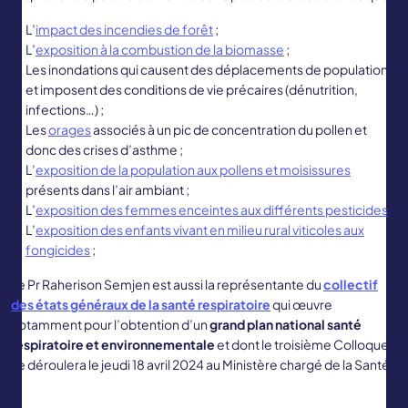
L’
impact des incendies de forêt
;
L’
exposition à la combustion de la biomasse
;
Les inondations qui causent des déplacements de population
et imposent des conditions de vie précaires (dénutrition,
infections…) ;
Les
orages
associés à un pic de concentration du pollen et
donc des crises d’asthme ;
L’
exposition de la population aux pollens et moisissures
présents dans l’air ambiant ;
L’
exposition des femmes enceintes aux différents pesticides
;
L’
exposition des enfants vivant en milieu rural viticoles aux
fongicides
;
Le Pr Raherison Semjen est aussi la représentante du
collectif
des états généraux de la santé respiratoire
qui œuvre
notamment pour l’obtention d’un
grand plan national santé
respiratoire et environnementale
et dont le troisième Colloque
se déroulera le jeudi 18 avril 2024 au Ministère chargé de la Santé.