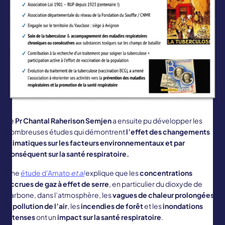
Le
Pr Chantal Raherison Semjen
a ensuite pu développer les
nombreuses études qui démontrent
l’effet des changements
climatiques sur les facteurs environnementaux et par
conséquent sur la santé respiratoire.
Une
étude d’Amato
et al
explique que les
concentrations
accrues de gaz à effet de serre
, en particulier du dioxyde de
carbone, dans l’atmosphère, les
vagues de chaleur prolongées
,
la
pollution de l’air
, les
incendies de forêt
et les
inondations
intenses
ont un
impact sur la santé respiratoire
.