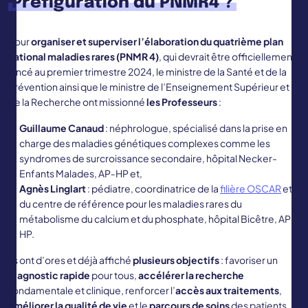
Préfiguration du PNMR4 ?
Pour
organiser et superviser l’élaboration du quatrième plan
national maladies rares (PNMR 4)
, qui devrait être officiellement
lancé au premier trimestre 2024, le ministre de la Santé et de la
Prévention ainsi que le ministre de l’Enseignement Supérieur et
de la Recherche ont missionné
les Professeurs
:
Guillaume Canaud
: néphrologue, spécialisé dans la prise en
charge des maladies génétiques complexes comme les
syndromes de surcroissance secondaire, hôpital Necker-
Enfants Malades, AP‑HP et,
Agnès Linglart
: pédiatre, coordinatrice de la
filière OSCAR
et
du centre de référence pour les maladies rares du
métabolisme du calcium et du phosphate, hôpital Bicêtre, AP-
HP.
Ils ont d’ores et déjà affiché
plusieurs objectifs
: favoriser un
diagnostic rapide
pour tous,
accélérer la recherche
fondamentale et clinique, renforcer l’
accès aux traitements
,
améliorer la qualité de vie
et le
parcours de soins
des patients,