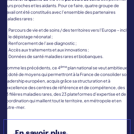
leurs proches et les aidants. Pour ce faire, quatre groupe de
travail ont été constitués avec l’ensemble des partenaires
maladies rares :
Parcours de vie et de soins / des territoires vers l’Europe – inclut
le dépistage néonatal ;
Renforcement de l’axe diagnostic ;
Accès aux traitements et aux innovations ;
Données de santé maladies rares et biobanques.
ème
Comme les précédents, ce 4
plan national se veut ambitieux
et doté de moyens qui permettront à la France de consolider son
leadership européen, acquis grâce sa structuration et à
l’excellence des centres de référence et de compétence, des
23 filières maladies rares, des 23 plateformes d’expertise et de
coordination qui maillent tout le territoire, en métropole et en
outre-mer.
En savoir plus