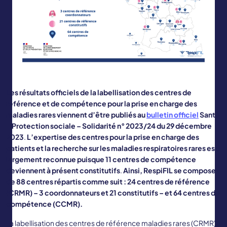
Les résultats officiels de la labellisation des centres de
référence et de compétence pour la prise en charge des
maladies rares viennent d’être publiés au
bulletin officiel
Santé
– Protection sociale – Solidarité n° 2023/24 du 29 décembre
2023
.
L’expertise des centres pour la prise en charge des
patients et la recherche sur les maladies respiratoires rares est
largement reconnue puisque
11 centres de compétence
deviennent à présent constitutifs
.
Ainsi, RespiFIL se compose
de 88 centres répartis comme suit : 24 centres de référence
(CRMR) – 3 coordonnateurs et 21 constitutifs – et 64 centres de
compétence (CCMR).
La labellisation des centres de référence maladies rares (CRMR) a