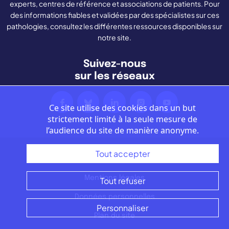
experts, centres de référence et associations de patients. Pour
des informations fiables et validées par des spécialistes sur ces
pathologies, consultez les différentes ressources disponibles sur
notre site.
Suivez-nous
sur les réseaux
Ce site utilise des cookies dans un but
strictement limité à la seule mesure de
l’audience du site de manière anonyme.
Tout accepter
Nous contacter
Mentions légales
Tout refuser
Données personnelles
Personnaliser
Plan du site