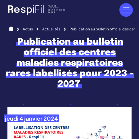
Panneau de gestion des cookies
FILIÈRE
R
e
s
p
i
F
i
l
MALADIES
RESPIRATOIRES
RARES
Accueil
Actus
Actualités
Publication au bulletin officiel des cent
Publication au bulletin
officiel des centres
maladies respiratoires
rares labellisés pour 2023 –
2027
jeudi 4 janvier 2024