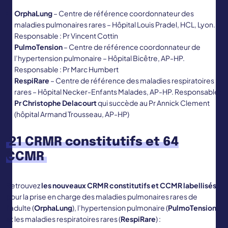
OrphaLung
– Centre de référence coordonnateur des
maladies pulmonaires rares – Hôpital Louis Pradel, HCL, Lyon.
Responsable : Pr Vincent Cottin
PulmoTension
– Centre de référence coordonnateur de
l’hypertension pulmonaire – Hôpital Bicêtre, AP-HP.
Responsable : Pr Marc Humbert
RespiRare
– Centre de référence des maladies respiratoires
rares – Hôpital Necker-Enfants Malades, AP-HP. Responsable :
Pr Christophe Delacourt
qui succède au Pr Annick Clement
(hôpital Armand Trousseau, AP-HP)
21 CRMR constitutifs et 64
CCMR
Retrouvez
les nouveaux CRMR constitutifs et CCMR labellisés
pour la prise en charge des maladies pulmonaires rares de
l’adulte (
OrphaLung
), l’hypertension pulmonaire (
PulmoTension
)
et les maladies respiratoires rares (
RespiRare
) :