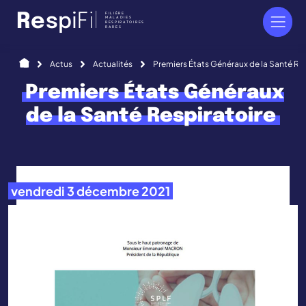
Panneau de gestion des cookies
FILIÈRE
R
e
s
p
i
F
i
l
MALADIES
RESPIRATOIRES
RARES
Accueil
Actus
Actualités
Premiers États Généraux de la Santé Re
Premiers États Généraux
de la Santé Respiratoire
vendredi 3 décembre 2021