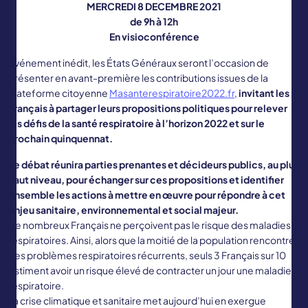
MERCREDI 8 DECEMBRE 2021
de 9h à 12h
En visioconférence
Événement inédit, les États Généraux seront l’occasion de
présenter en avant-première les contributions issues de la
plateforme citoyenne
Masanterespiratoire2022.fr
,
invitant les
Français à partager leurs propositions politiques pour relever
les défis de la santé respiratoire à l’horizon 2022 et sur le
prochain quinquennat.
Le débat réunira parties prenantes et décideurs publics, au plus
haut niveau, pour échanger sur ces propositions et identifier
ensemble les actions à mettre en œuvre pour répondre à cet
enjeu sanitaire, environnemental et social majeur.
De nombreux Français ne perçoivent pas le risque des maladies
respiratoires. Ainsi, alors que la moitié de la population rencontre
des problèmes respiratoires récurrents, seuls 3 Français sur 10
estiment avoir un risque élevé de contracter un jour une maladie
respiratoire.
La crise climatique et sanitaire met aujourd’hui en exergue