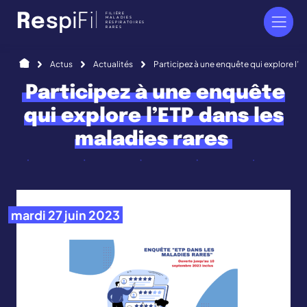
Panneau de gestion des cookies
FILIÈRE
R
e
s
p
i
F
i
l
MALADIES
RESPIRATOIRES
RARES
Accueil
Actus
Actualités
Participez à une enquête qui explore l’E
Participez à une enquête
qui explore l’ETP dans les
maladies rares
mardi 27 juin 2023