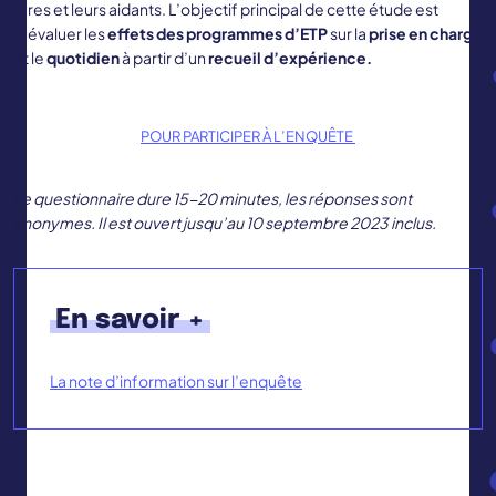
rares et leurs aidants. L’objectif principal de cette étude est
d’évaluer les
effets des programmes d’ETP
sur la
prise en charge
et le
quotidien
à partir d’un
recueil d’expérience.
POUR PARTICIPER À L’ENQUÊTE
Le questionnaire dure 15-20 minutes, les réponses sont
anonymes.
Il est ouvert jusqu’au 10 septembre 2023 inclus.
En savoir +
La note d’information sur l’enquête