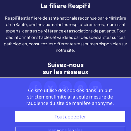
La filière RespiFil
RespiFil est la filière de santé nationale reconnue par le Ministère
de la Santé, dédiée aux maladies respiratoires rares, réunissant
experts, centres de référence et associations de patients. Pour
des informations fiables et validées par des spécialistes sur ces
pathologies, consultez les différentes ressources disponibles sur
notre site.
Suivez-nous
sur les réseaux
Ce site utilise des cookies dans un but
strictement limité à la seule mesure de
l’audience du site de manière anonyme.
Tout accepter
Nous contacter
Mentions légales