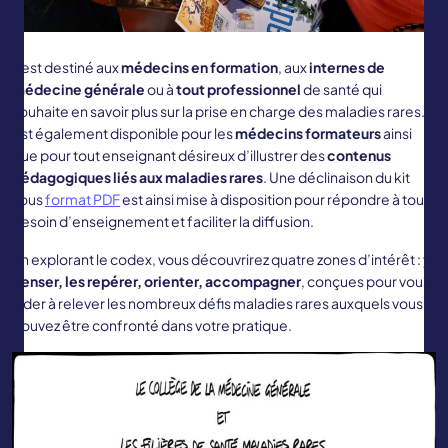
Il est destiné aux
médecins en formation
, aux
internes de
médecine générale
ou à
tout professionnel
de santé qui
souhaite en savoir plus sur la prise en charge des maladies rares. Il
est également disponible pour les
médecins formateurs
ainsi
que pour tout enseignant désireux d’illustrer des
contenus
pédagogiques liés aux maladies rares
. Une déclinaison du kit
sous
format PDF
est ainsi mise à disposition pour répondre à tout
besoin d’enseignement et faciliter la diffusion.
En explorant le codex, vous découvrirez quatre zones d’intérêt :
y
penser, les repérer, orienter, accompagner
, conçues pour vous
aider à relever les nombreux défis maladies rares auxquels vous
pouvez être confronté dans votre pratique.