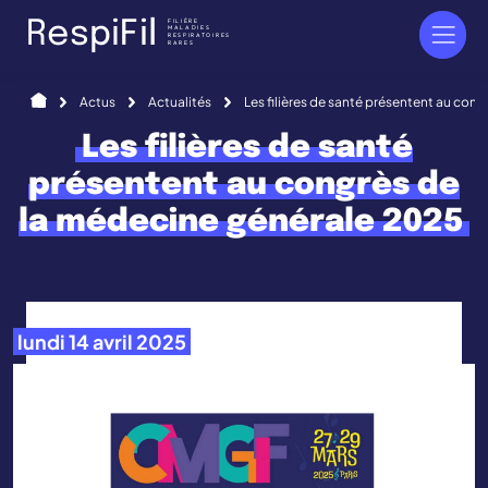
Panneau de gestion des cookies
FILIÈRE
R
e
s
p
i
F
i
l
MALADIES
RESPIRATOIRES
RARES
Accueil
Actus
Actualités
Les filières de santé présentent au con
Les filières de santé
présentent au congrès de
la médecine générale 2025
lundi 14 avril 2025