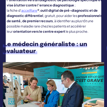
vise à lutter contre l’errance diagnostique
;
la fiche d’
accelRare
®,
outil digital de pré-diagnostic et de
diagnostic
différentiel
, gratuit, pour aider les
professionnels
de santé, de premier recours
, à identifier au plus tôt une
possible maladie rare chez les patients et accélérer
leur
orientation vers le centre expert
le plus proche.
Le médecin généraliste : un
évaluateur