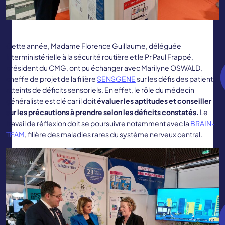
Cette année, Madame Florence Guillaume, déléguée
interministérielle à la sécurité routière et le Pr Paul Frappé,
président du CMG, ont pu échanger avec Marilyne OSWALD,
cheffe de projet de la filière
SENSGENE
sur les défis des patients
atteints de déficits sensoriels. En effet, le rôle du médecin
généraliste est clé car il doit
évaluer les aptitudes et conseiller
sur les précautions à prendre selon les déficits constatés.
Le
travail de réflexion doit se poursuivre notamment avec la
BRAIN-
TEAM
, filière des maladies rares du système nerveux central.