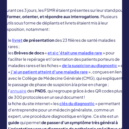
Durant ces 3 jours, les FSMR étaient présentes sur leur stand pour
informer, orienter, et répondre aux interrogations
. Plusieurs
outils sous forme de dépliants et livrets étaient mis à leur
disposition, notamment :
le
livret
de présentation
des 23 filières de santé maladies
rares ;
les
Brèves de docs
«
et si c’était une maladie rare
» pour
faciliter le repérage et l’orientation des patients porteurs de
maladies rares et les fiches «
de la suspicion au diagnostic
» et
«
j’ai un patient atteint d’une maladie rare
», conçues en lien
avec le Collège de Médecine Générale (CMG), qui expliquent
le passage de phase de suspicion à la prise en charge ;
l’
annuaire
des
PNDS
, qui regroupe grâce à des QR codes plus
de 300 protocoles en un seul document !
la fiche du site internet « les
clés du diagnostic
» permettant
d’entreprendre pour un médecin généraliste, comme un
expert, une procédure diagnostique en ligne. Ce site est un
guide
qui permet
de passer d’un symptôme très général à
l’orientation vers un diagnostic de pathologie spécifique et