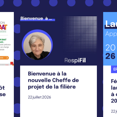
ER
Bienvenue à la
nouvelle Cheffe de
Fé
projet de la filière
ôt
la
ise
à 
22 juillet 2026
20
22 