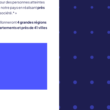
our des personnes atteintes
e notre pays en réalisant
près
 société.* »
illonneront
4 grandes régions
tements et près de 41 villes