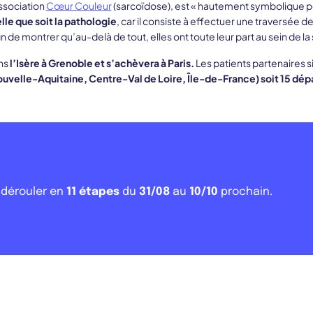
ssociation
Cœur Couleur
(sarcoïdose), est « hautement symbolique p
le que soit la pathologie
, car il consiste à effectuer une traversée d
in de montrer qu’au-delà de tout, elles ont toute leur part au sein de la
ns
l’Isère à Grenoble et s’achèvera à Paris.
Les patients partenaires s
elle-Aquitaine, Centre-Val de Loire, Île-de-France) soit 15 dépar
 dérouler en
11 étapes
du
31/08
au
10/10
prochain.