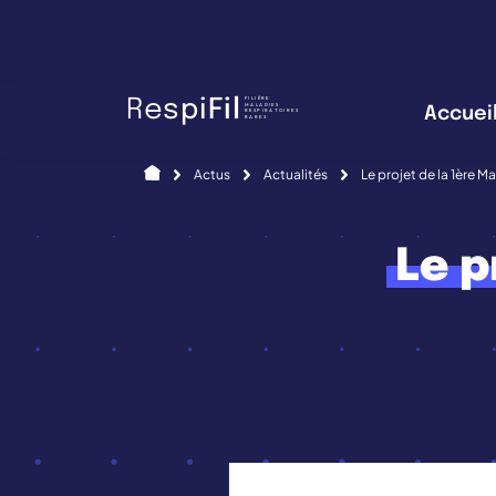
Panneau de gestion des cookies
FILIÈRE
R
e
s
p
i
F
i
l
MALADIES
Accuei
RESPIRATOIRES
RARES
Accueil
Actus
Actualités
Le projet de la 1ère M
Le p