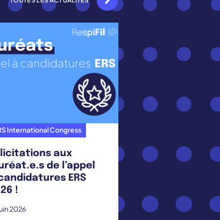
TOUTES LES ACTUALITÉS
S International Congress
licitations aux
uréat.e.s de l’appel
candidatures ERS
26 !
juin 2026