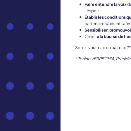
Faire entendre la voix
de
l’espoir ;
Établir les conditions q
partenaires/aidants afin
Sensibiliser
,
promouvoir
Créer
«
la bourse de l’e
Serez-vous cap ou pas cap ?*
* Tonino VERRECHIA, Préside