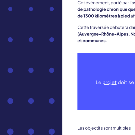
Cet événement, porté par l’a
de pathologie chronique quel
de 1300 kilomètres à pied
af
Cette traversée débutera da
(Auvergne-Rhône-Alpes, Nouv
et communes.
Le
projet
doit se
Les objectifs sont multiples :