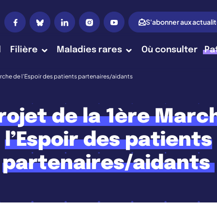
S'abonner aux actuali
l
Filière
Maladies rares
Où consulter
Pa
arche de l’Espoir des patients partenaires/aidants
rojet de la 1ère Marc
l’Espoir des patients
partenaires/aidants