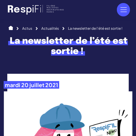
Panneau de gestion des cookies
FILIÈRE
R
e
s
p
i
F
i
l
MALADIES
RESPIRATOIRES
RARES
Accueil
Actus
Actualités
La newsletter de l’été est sortie !
La newsletter de l’été est
sortie !
mardi 20 juillet 2021