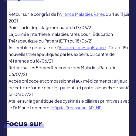
Retour sur le congrès de l’
Alliance Maladies Rares
du 4 au 11 juin
2021
Point sur le dépistage néonatal du 17/06/21
La journée interfilière maladies rares pour l’Education
Thérapeutique du Patient (ETP) du 18/06/21
Assemblée générale de l’
Association HtapFrance
: Covid-19 et
nouvelles thérapeutiques par les experts du centre de
référence du 18/06/21
Retour sur les 5èmes Rencontre des Maladies Rares du
06/07/21
Accès précoce et compassionnel aux médicaments : enjeux
de cette réforme pour les patients et professionnels de santé
du 06/07/21
Atelier sur la génétique des dyskinésie ciliaires primitives avec
le Dr Marie Legendre,
Hôpital Trousseau, AP-HP
Focus sur