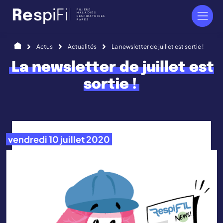
Panneau de gestion des cookies
FILIÈRE
R
e
s
p
i
F
i
l
MALADIES
RESPIRATOIRES
RARES
Accueil
Actus
Actualités
La newsletter de juillet est sortie !
La newsletter de juillet est
sortie !
vendredi 10 juillet 2020