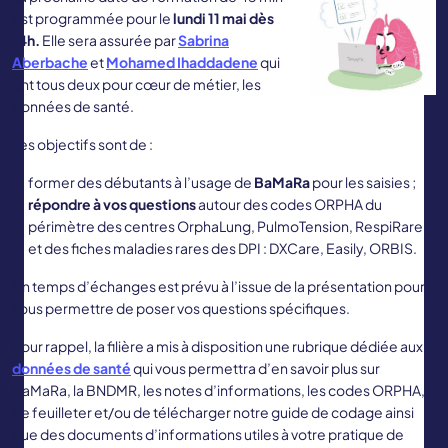
est programmée pour le
lundi 11 mai
dès
14h.
Elle sera assurée par
Sabrina
Aberbache
et
Mohamed
Ihaddadene
qui
ont tous deux pour cœur de métier, les
données de santé.
Les objectifs sont de :
former des débutants à l’usage de
BaMaRa
pour les saisies ;
répondre à vos questions
autour des codes ORPHA du
périmètre des centres OrphaLung, PulmoTension, RespiRare,
et des fiches maladies rares des DPI : DXCare, Easily, ORBIS.
Un temps d’échanges est prévu à l’issue de la présentation pour
vous permettre de poser vos questions spécifiques.
Pour rappel, la filière a mis à disposition une rubrique dédiée aux
données de santé
qui vous permettra d’en savoir plus sur
BaMaRa, la BNDMR, les notes d’informations, les codes ORPHA,
de feuilleter et/ou de télécharger notre guide de codage ainsi
que des documents d’informations utiles à votre pratique de