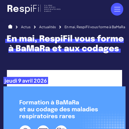
Panneau de gestion des cookies
FILIÈRE
R
e
s
p
i
F
i
l
MALADIES
RESPIRATOIRES
RARES
Accueil
Actus
Actualités
En mai, RespiFil vous forme à BaMaRa e
En mai, RespiFil vous forme
à BaMaRa et aux codages
jeudi 9 avril 2026