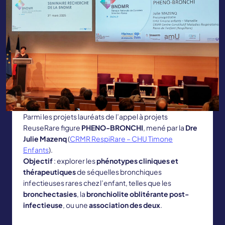
Parmi les projets lauréats de l’appel à projets
ReuseRare figure
PHENO-BRONCHI
, mené par la
Dre
Julie Mazenq
(
CRMR RespiRare – CHU Timone
Enfants
).
Objectif
: explorer les
phénotypes cliniques et
thérapeutiques
de séquelles bronchiques
infectieuses rares chez l’enfant, telles que les
bronchectasies
, la
bronchiolite oblitérante post-
infectieuse
, ou une
association des deux
.