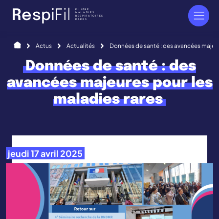
Panneau de gestion des cookies
FILIÈRE
R
e
s
p
i
F
i
l
MALADIES
RESPIRATOIRES
RARES
Accueil
Actus
Actualités
Données de santé : des avancées majeur
Données de santé : des
avancées majeures pour les
maladies rares
jeudi 17 avril 2025