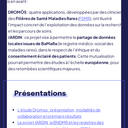
mis en avant :
DROMÒS
: quatre applications, développées par des cliniciens
des
Filières de Santé Maladies Rares
(
FSMR
), ont illustré
l’impact concret de l’exploitation des données sur la recherche
et les parcours de soins.
JARDIN
: ce projet vise à permettre le
partage de données
locales issues de BaMaRa
(le registre médico-social des
maladies rares), dans le respect de l’éthique et du
consentement éclairé des patients
. Cette mutualisation
pourrait permettre des études à l’échelle
européenne
, pour
des retombées scientifiques majeures.
Présentations
L’étude Dromos : présentation, modalités de
collaboration et premiers résultats
Le projet JARDIN, la BNDMR et les registres des