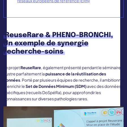
réseaux européens de référence (ERN)
ReuseRare & PHENO-BRONCHI,
Un exemple de synergie
recherche-soins
Le projet
ReuseRare
, également présenté pendant le séminaire,
illustre parfaitement la
puissance de la réutilisation des
données
. Porté par plusieurs équipes de recherche, il ambitionne
d’enrichir le
Set de Données Minimum (SDM)
avec des données
spécifiques (recueils DoSpéRa), pour approfondir les
connaissances sur diverses pathologies rares.