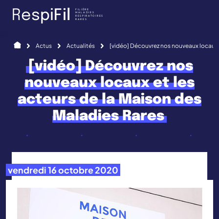
Panneau de gestion des cookies
FILIÈRE
R
e
s
p
i
F
i
l
MALADIES
RESPIRATOIRES
RARES
Accueil
Actus
Actualités
[vidéo] Découvrez nos nouveaux locaux e
[vidéo] Découvrez nos
nouveaux locaux et les
acteurs de la Maison des
Maladies Rares
vendredi 16 octobre 2020