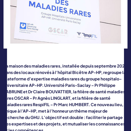
La maison des maladies rares, installée depuis septembre 2020
dans des locaux rénovés à l’hôpital Bicêtre AP-HP, regroupe la
plateforme d’expertise maladies rares du groupe hospitalo-
universitaire AP-HP. Université Paris-Saclay – Pr Philippe
LABRUNE et Dr Claire BOUVATTIER, la filière de santé maladies
rares OSCAR – Pr Agnès LINGLART, et la filière de santé
maladies rares RespiFIL – Pr Marc HUMBERT. Ce nouveau lieu,
unique à l’AP-HP, met à l’honneur un thème majeur de
recherche du GHU. L’objectif est double : faciliter le partage
des expertises et des projets, et mutualiser les connaissances
et les compétences.