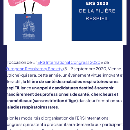
A l’occasion de « l’
ERS International Congress 2020
» de
l’
European Respiratory Society
(5 – 9 septembre 2020, Vienne,
Autriche) qui sera, cette année, un événement virtuel innovant et
interactif,
la filière de santé des maladies respiratoires rares
RespiFIL
lance
un appel à candidatures destiné à soutenir
financièrement des professionnels de santé, chercheurs et
paramédicaux (sans restriction d’âge)
dans leur formation aux
maladies respiratoires rares
.
Selon les modalités d’organisation de l’ERS International
Congress qui restent à préciser, il sera demandé aux participants