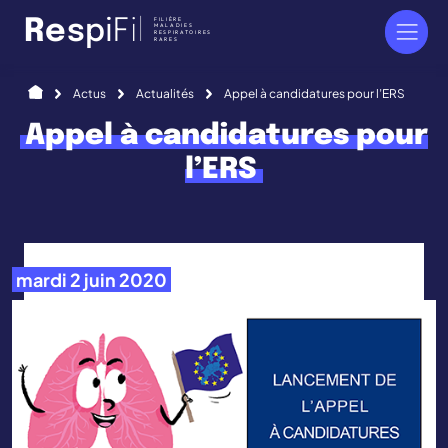
Panneau de gestion des cookies
FILIÈRE
R
e
s
p
i
F
i
l
MALADIES
RESPIRATOIRES
RARES
Accueil
Actus
Actualités
Appel à candidatures pour l’ERS
Appel à candidatures pour
l’ERS
mardi 2 juin 2020