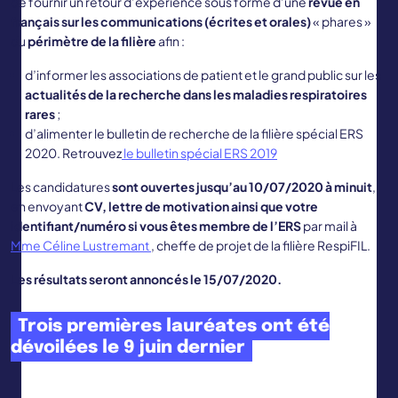
de fournir un retour d’expérience sous forme d’une
revue en
français sur les communications (écrites et orales)
« phares »
du
périmètre de la filière
afin :
d’informer les associations de patient et le grand public sur les
actualités de la recherche dans les maladies respiratoires
rares
;
d’alimenter le bulletin de recherche de la filière spécial ERS
2020. Retrouvez
le bulletin spécial ERS 2019
Les candidatures
sont ouvertes jusqu’au 10/07/2020 à minuit
,
en envoyant
CV, lettre de motivation ainsi que votre
identifiant/numéro si vous êtes membre de l’ERS
par mail à
Mme Céline Lustremant
, cheffe de projet de la filière RespiFIL.
Les résultats seront annoncés le 15/07/2020.
Trois premières lauréates ont été
dévoilées le 9 juin dernier