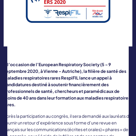
A l’occasion de l’European Respiratory Society (5 – 9
septembre 2020, à Vienne – Autriche), la filière de santé des
maladies respiratoires rares RespiFIL lance un appel à
candidatures destiné à soutenir financièrement des
professionnels de santé, chercheurs et paramédicaux de
moins de 40 ans dans leur formation aux maladies respiratoires
rares.
Après la participation au congrès, il sera demandé aux lauréats de
fournir un retour d’expérience sous forme d’une revue en
français sur les communications (écrites et orales) « phares » de