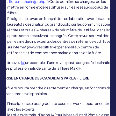
:
flore.mathurin@aphp.fr
Cette dernière se chargera de les
mettre en forme et de les diffuser sur les réseaux sociaux de la
filière.
Rédiger une revue en français (en collaboration avec les autres
lauréats) à destination du grand public sur les communications
(écrites et orales) « phares » du périmètre de la filière, dans les
quatre semaines suivant le congrès. Cette revue sera validée
par les médecins experts des centres de référence et diffusée
sur internet (www.respifil.fr) et par email aux centres de
référence et de compétence maladies rares de la filière.
Retrouvez
ici
un exemple d’une revue post-congrès à destination
des professionnels de santé de la filière MaRIH.
PRISE EN CHARGE DES CANDIDATS PAR LA FILIÈRE
La filière pourra prendre directement en charge, en fonctions des
financements disponibles :
l’inscription aux postgraduate courses, workshops, rencontres
avec les experts
les billets de train, d’avion A/R sur la base du tarif 2ème classe,