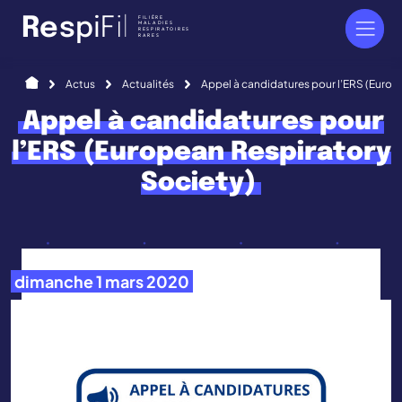
Panneau de gestion des cookies
FILIÈRE
R
e
s
p
i
F
i
l
MALADIES
RESPIRATOIRES
RARES
Accueil
Actus
Actualités
Appel à candidatures pour l’ERS (Europ
Appel à candidatures pour
l’ERS (European Respiratory
Society)
dimanche 1 mars 2020