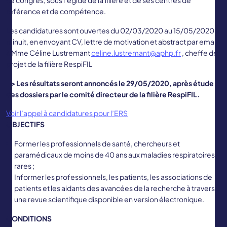
ce congrès, sous l’égide de la filière et de ses centres de
référence et de compétence.
Les candidatures sont ouvertes du 02/03/2020 au 15/05/2020 à
minuit, en envoyant CV, lettre de motivation et abstract par email
à Mme Céline Lustremant
celine.lustremant@aphp.fr
, cheffe de
projet de la filière RespiFIL
–> Les résultats seront annoncés le 29/05/2020, après étude
des dossiers par le comité directeur de la filière RespiFIL.
Voir l’appel à candidatures pour l’ERS
OBJECTIFS
Former les professionnels de santé, chercheurs et
paramédicaux de moins de 40 ans aux maladies respiratoires
rares ;
Informer les professionnels, les patients, les associations de
patients et les aidants des avancées de la recherche à travers
une revue scientifique disponible en version électronique.
CONDITIONS