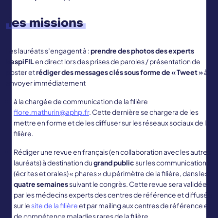
les missions
Les lauréats s’engagent à :
prendre des photos
des experts
RespiFIL
en direct lors des prises de paroles / présentation de
poster et
rédiger des messages clés sous forme de « Tweet »
à
envoyer immédiatement
à la chargée de communication de la filière
flore.mathurin@aphp.fr
. Cette dernière se chargera de les
mettre en forme et de les diffuser sur les réseaux sociaux de la
filière.
Rédiger une revue en français (en collaboration avec les autres
lauréats) à destination du
grand public
sur les communications
(écrites et orales) « phares » du périmètre de la filière, dans les
quatre semaines
suivant le congrès. Cette revue sera validée
par les médecins experts des centres de référence et diffusée
sur le
site de la filière
et par mailing aux centres de référence et
de compétence maladies rares de la filière.