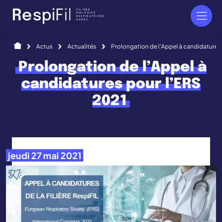
Panneau de gestion des cookies
FILIÈRE
R
e
s
p
i
F
i
l
MALADIES
RESPIRATOIRES
RARES
Accueil
Actus
Actualités
Prolongation de l’Appel à candidatures
Prolongation de l’Appel à
candidatures pour l’ERS
2021
jeudi 27 mai 2021