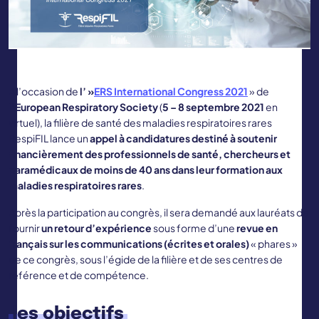
A l’occasion de
l’ »
ERS International Congress 2021
» de
l’European Respiratory Society
(
5 – 8 septembre 2021
en
virtuel), la filière de santé des maladies respiratoires rares
RespiFIL lance un
appel
à candidatures destiné à soutenir
financièrement des professionnels de santé, chercheurs et
paramédicaux de moins de 40 ans dans leur formation aux
maladies respiratoires rares
.
Après la participation au congrès, il sera demandé aux lauréats de
fournir
un retour d’expérience
sous forme d’une
revue en
français sur les communications (écrites et orales)
« phares »
de ce congrès, sous l’égide de la filière et de ses centres de
référence et de compétence.
les
objectifs