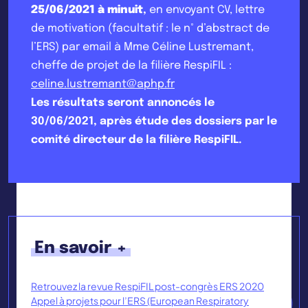
25/06/2021 à minuit
,
en envoyant CV, lettre
de motivation (facultatif : le n° d’abstract de
l’ERS) par email à Mme Céline Lustremant,
cheffe de projet de la filière RespiFIL :
celine.lustremant@aphp.fr
Les résultats seront annoncés le
30/06/2021, après étude des dossiers par le
comité directeur de la filière RespiFIL.
En savoir +
Retrouvez la revue RespiFIL post-congrès ERS 2020
Appel à projets pour l’ERS (European Respiratory