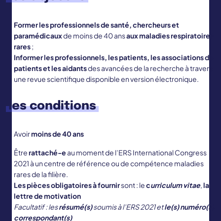
Former les professionnels de santé, chercheurs et
paramédicaux
de moins de 40 ans
aux maladies respiratoires
rares
;
Informer les professionnels, les patients, les associations de
patients et les aidants
des avancées de la recherche à travers
une revue scientifique disponible en version électronique.
les conditions
Avoir
moins de 40 ans
Être
rattaché-e
au moment de l’ERS International Congress
2021 à un centre de référence ou de compétence maladies
rares de la filière.
Les pièces obligatoires à fournir
sont : le
c
urriculum vitae
,
la
lettre de motivation
Facultatif : les
résumé(s)
soumis à l’ERS 2021 et
le(s) numéro(s)
correspondant(s)