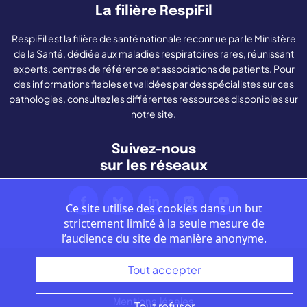
La filière RespiFil
RespiFil est la filière de santé nationale reconnue par le Ministère
de la Santé, dédiée aux maladies respiratoires rares, réunissant
experts, centres de référence et associations de patients. Pour
des informations fiables et validées par des spécialistes sur ces
pathologies, consultez les différentes ressources disponibles sur
notre site.
Suivez-nous
sur les réseaux
Ce site utilise des cookies dans un but
strictement limité à la seule mesure de
l’audience du site de manière anonyme.
Tout accepter
Nous contacter
Mentions légales
Tout refuser