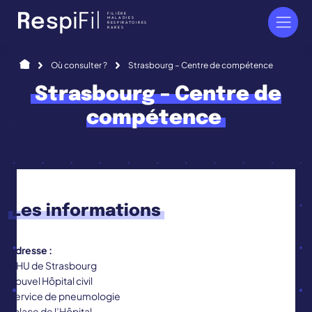
Panneau de gestion des cookies
FILIÈRE
R
e
s
p
i
F
i
l
MALADIES
RESPIRATOIRES
RARES
Accueil
Où consulter ?
Strasbourg – Centre de compétence
Strasbourg – Centre de
compétence
Les informations
Adresse :
CHU de Strasbourg
Nouvel Hôpital civil
Service de pneumologie
1 place de l’Hôpital