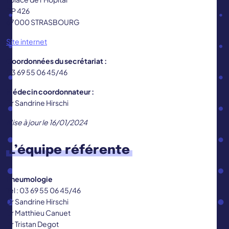
BP 426
67000 STRASBOURG
Site internet
Coordonnées du secrétariat :
03 69 55 06 45/46
Médecin coordonnateur :
Dr Sandrine Hirschi
Mise à jour le 16/01/2024
L’équipe référente
Pneumologie
Tél : 03 69 55 06 45/46
Dr Sandrine Hirschi
Dr Matthieu Canuet
Dr Tristan Degot