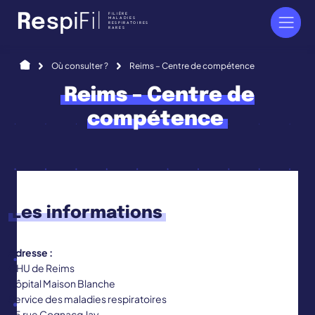
Panneau de gestion des cookies
FILIÈRE
R
e
s
p
i
F
i
l
MALADIES
RESPIRATOIRES
RARES
Accueil
Où consulter ?
Reims – Centre de compétence
Reims – Centre de
compétence
Les informations
Adresse :
CHU de Reims
Hôpital Maison Blanche
Service des maladies respiratoires
45 rue Cognacq Jay