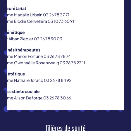
Secrétariat
Mme Magalie Urbain 03 26 78 37 71
Mme Élodie Cervellera 03 10 73 60 91
Génétique
Dr Alban Ziegler 03 26 78 90 03
Kinésithérapeutes
Mme Manon Fortune 03 26 78 78 74
Mme Gwenaëlle Rosenzweig 03 26 78 23 11
Diététique
Mme Nathalie Jorand 03 26 78 84 92
Assistante sociale
Mme Alison Deforge 03 26 78 30 66