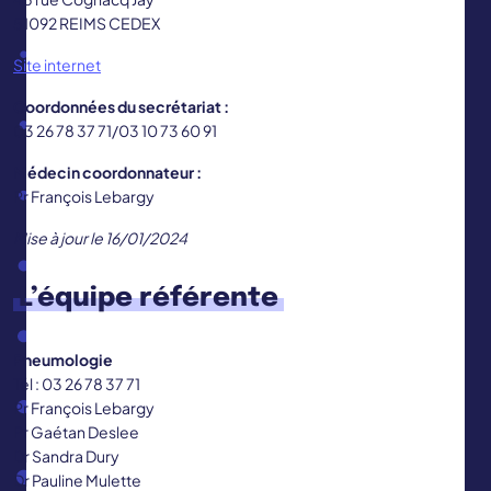
51092 REIMS CEDEX
Site internet
Coordonnées du secrétariat :
03 26 78 37 71/03 10 73 60 91
Médecin coordonnateur :
Pr François Lebargy
Mise à jour le 16/01/2024
L’équipe référente
Pneumologie
Tél : 03 26 78 37 71
Pr François Lebargy
Pr Gaétan Deslee
Dr Sandra Dury
Dr Pauline Mulette