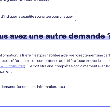
us avez une autre demande 
information, la filière n’est pas habilitée à délivrer directement une ca
tres de référence et de compétence de la filière (pour trouver le centr
l – Où consulter
). Elle doit être ainsi complétée conjointement avec le
 patient.