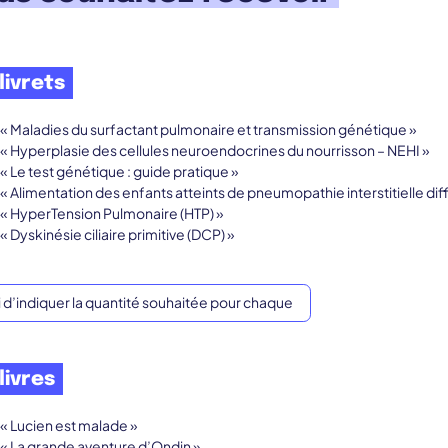
livrets
« Maladies du surfactant pulmonaire et transmission génétique »
« Hyperplasie des cellules neuroendocrines du nourrisson – NEHI »
« Le test génétique : guide pratique »
« Alimentation des enfants atteints de pneumopathie interstitielle diff
« HyperTension Pulmonaire (HTP) »
« Dyskinésie ciliaire primitive (DCP) »
livres
« Lucien est malade »
« La grande aventure d’Ondin »