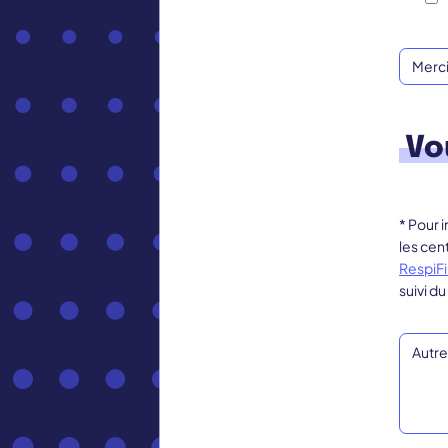
Vo
* Pour 
les cen
RespiFi
suivi du