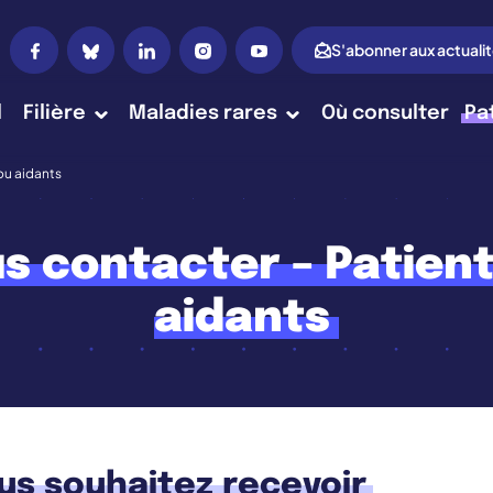
S'abonner aux actuali
l
Filière
Maladies rares
Où consulter
Pa
ou aidants
s contacter – Patient
aidants
us souhaitez recevoir