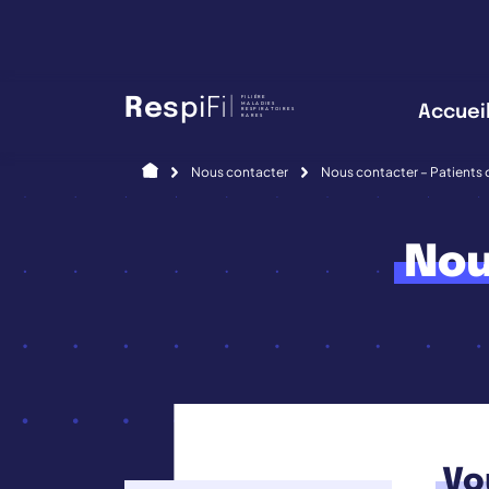
Panneau de gestion des cookies
FILIÈRE
R
e
s
p
i
F
i
l
MALADIES
Accuei
RESPIRATOIRES
RARES
Accueil
Nous contacter
Nous contacter – Patients 
Nou
Vo